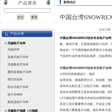
新闻动态
中国台湾SNOWR
点击次数：1
产品分类
中国台湾SNOWREX怡先专业电子台秤
无锡电子吊秤
敏、移动方便、无需做地基的小台秤，
无锡吊秤
角各有一个可调高矮的悬臂梁式小传感
于多种行业的各种实际场景，比如养殖
直视式电子吊秤
无线数传式吊秤
中国台湾SNOWREX怡先专业电子台秤
重型直视电子吊秤
1/30000高精度设计，稳定
带打印吊秤
采用充电、插电两用方式，供选择，免
具有单点校正及三点校正功能，确保度
防水式电子吊秤
具有自动调整零点及软体滤波功能，秤
电子吊钩秤
LCD液晶显示屏幕并具有自动照明功能
耐高温电子吊秤
具有三段式重量警示功能，可设定上限
具有累计重量显示功能，操作简单方便
无锡电子地磅（小地磅、