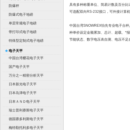
具有多种称重单位、简易计数及百分比
平台秤）
防爆秤
可选配双向RS-232接口，可外接计
防爆式电子地磅
单层常规电子地磅
中国台湾SNOWREX怡先专业电子台
带打印式电子地磅
种单价设定金额累加、总计、超载、*
节能状态、数字电压表自测、电压不足
特殊型定制式电子地磅
电子天平
中国台湾樱花电子天平
国产电子天平
万分之一精密分析天平
日本新光电子天平
日本岛津电子天平
日本ＡＮＤ电子天平
瑞士普利赛斯电子天平
德国赛多利斯电子天平
梅特勒托利多电子天平