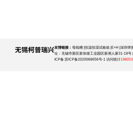
友情链接：
母线槽
|
恒温恒湿试验箱
|
E+H
|
深圳弹
址：无锡市新区新加坡工业园区新洲人家31-19号 邮
ICP备:
苏ICP备2020068656号-1
访问统计
198053