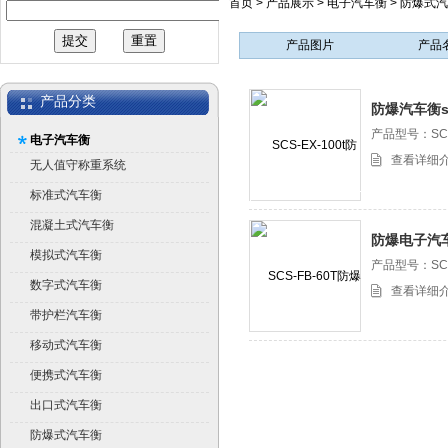
首页
>
产品展示
>
电子汽车衡
>
防爆式汽
产品图片
产品
产品分类
防爆汽车衡sc
产品型号：SCS-
电子汽车衡
查看详细
无人值守称重系统
标准式汽车衡
混凝土式汽车衡
防爆电子汽
模拟式汽车衡
磅
产品型号：SCS
数字式汽车衡
查看详细
带护栏汽车衡
移动式汽车衡
便携式汽车衡
出口式汽车衡
防爆式汽车衡