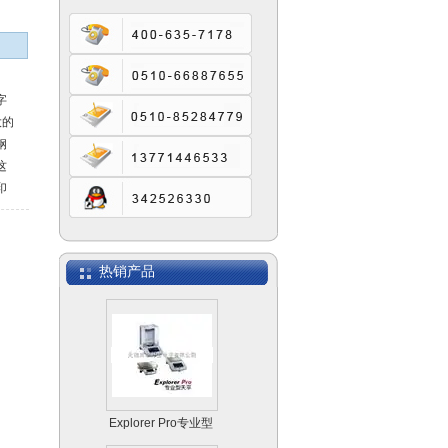
字
UW精密天平
大的
钢
这
印
设施
在
生
Scout Pro便携式天
热销产品
以
平系列
跟
的
Explorer Pro专业型
天平天平系列