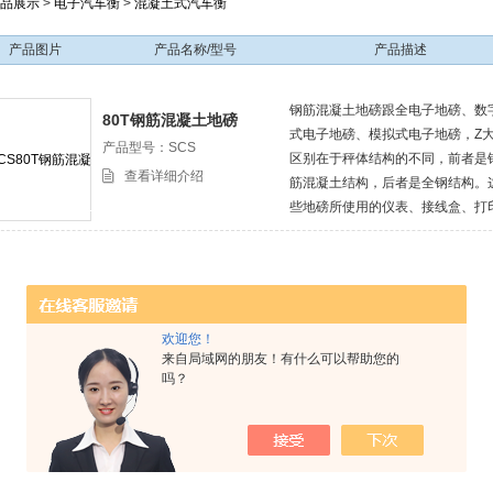
品展示
>
电子汽车衡
>
混凝土式汽车衡
产品图片
产品名称/型号
产品描述
钢筋混凝土地磅跟全电子地磅、数
80T钢筋混凝土地磅
式电子地磅、模拟式电子地磅，Z
产品型号：SCS
区别在于秤体结构的不同，前者是
查看详细介绍
筋混凝土结构，后者是全钢结构。
些地磅所使用的仪表、接线盒、打
机传感器大体*，工作原理，防雷
基本相同，地磅基础的建设一样，
功能上无本质区别。不过水泥秤在
产周期上比全钢结构的长得多，所
要使用水泥秤作为地磅的话，早点
欢迎您！
厂家早点协商好，以避免耽误地磅
来自局域网的朋友！有什么可以帮助您的
投入使用的时间。
吗？