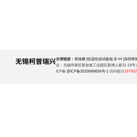
友情链接：
母线槽
|
恒温恒湿试验箱
|
E+H
|
深圳弹
址：无锡市新区新加坡工业园区新洲人家31-19号 邮
ICP备:
苏ICP备2020068656号-1
访问统计
197932