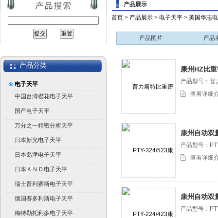
产品展示
首页
>
产品展示
>
电子天平
>
美国华志电
产品图片
产品
产品分类
康州HZ比
产品型号：普
电子天平
平
查看详细
中国台湾樱花电子天平
国产电子天平
万分之一精密分析天平
康州自动双
日本新光电子天平
PTY-324/52
产品型号：PTY-
日本岛津电子天平
查看详细
日本ＡＮＤ电子天平
瑞士普利赛斯电子天平
康州自动双
德国赛多利斯电子天平
PTY-224/42
产品型号：PTY-
梅特勒托利多电子天平