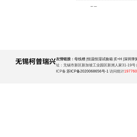
友情链接：
母线槽
|
恒温恒湿试验箱
|
E+H
|
深圳弹
址：无锡市新区新加坡工业园区新洲人家31-19号 邮
ICP备:
苏ICP备2020068656号-1
访问统计
197760