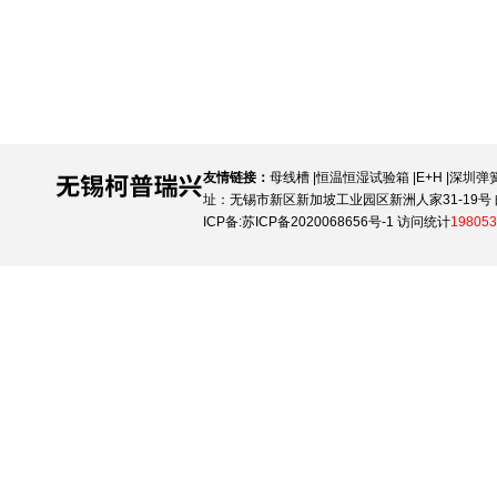
友情链接：
母线槽
|
恒温恒湿试验箱
|
E+H
|
深圳弹
址：无锡市新区新加坡工业园区新洲人家31-19号 邮
ICP备:
苏ICP备2020068656号-1
访问统计
198053