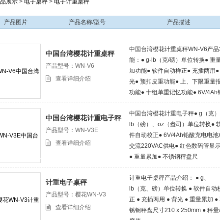
品展示
>
电子桌秤
>
电子计重桌秤
产品图片
产品名称/型号
产品描述
中国台湾樱花计重桌秤WN-V6产品
中国台湾樱花计重桌秤
能：● g-lb（克/磅）单位转换● 重
产品型号：WN-V6
加功能● 软件自动样正● 充插两用●
查看详细介绍
光● 预扣皮重功能● 上、下限重量
功能● 十组单重记忆功能● 6V/4Ah
酸充电电池或交流220VAC供电● 6
中国台湾樱花计重电子秤● g（克
液晶显示+背光● 230*310mm超大
中国台湾樱花计重电子秤
lb（磅）、oz（盎司）单位转换● 
选配：三色警示灯
产品型号：WN-V3E
件自动校正● 6V/4Ah铅酸充电电池
查看详细介绍
交流220VAC供电● 红色数码管显
● 重量累加● 不锈钢秤盘尺
寸:210*250mm● 秤量/分度值● 选
计重电子桌秤产品介绍： ● g、
RS-232电脑串行接口可选配电脑
计重电子桌秤
lb（克、磅）单位转换 ● 软件自动
或连接票据打印机
产品型号：樱花WN-V3
正 ● 充插两用 ● 背光 ● 重量累加 ●
查看详细介绍
锈钢秤盘尺寸210 x 250mm ● 秤量