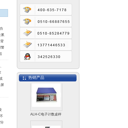
Scout Pro便携式天
功
平系列
量累
 背
报警
铅
位
）、
●可
Explorer Pro专业型
软
天平天平系列
热销产品
或
示屏
配
接口
校
ALH-C电子计数桌秤
 不
/分