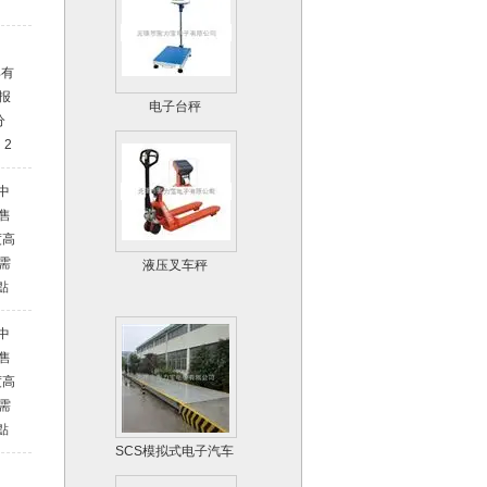
；
具有
电子台秤
报
分
 2
，
中
售
度高
液压叉车秤
需
點
重
中
售
度高
需
點
SCS模拟式电子汽车
重
衡