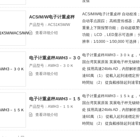
度值
ACS/M/W电子计重桌秤 自动校准
ACS/M/W电子计重桌秤
自动零点跟踪； 高精度传感器； 
产品型号：ACS1K5M/W
重量上下限报警功能； 自动超载警
查看详细介绍
功能； LCD ，LED显示可选择； 
辨率：1/1000 ~ 1/30,000 可选择；
种电源方式：6V4AH 可充电电池
电子计重桌秤AWH3－３０ｋｇ， 
AC/DC 12V/500mA 变压器。
电子计重桌秤AWH3－３０
国台湾英展原装 英展电子秤无锡销
ｋｇ， 中国台湾英展原装
产品型号：AWH3－３０Ｋ
处 採用高速24bits AD，內部解析
英展电子秤无锡销售处
查看详细介绍
達60萬 （1） 從載入起到達穩定所
時間短 （2） 從負載移除起到達零
之速度快，無殘留 （3） 零點、扣
电子计重桌秤AWH3－１５ｋｇ， 
鍵啟動之反應速度快 ．
电子计重桌秤AWH3－１５
国台湾英展原装 英展电子秤无锡销
ｋｇ， 中国台湾英展原装
产品型号：AWH3－１５Ｋ
处 採用高速24bits AD，內部解析
英展电子秤无锡销售处
查看详细介绍
達60萬 （1） 從載入起到達穩定所
時間短 （2） 從負載移除起到達零
之速度快，無殘留 （3） 零點、扣
鍵啟動之反應速度快