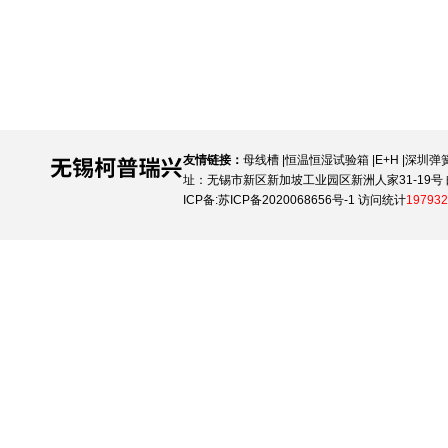
友情链接：
母线槽
|
恒温恒湿试验箱
|
E+H
|
深圳弹
址：无锡市新区新加坡工业园区新洲人家31-19号 邮
ICP备:
苏ICP备2020068656号-1
访问统计
197932