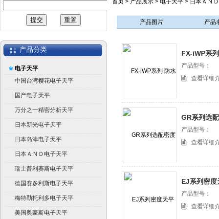
首页
>
产品展示
>
电子天平
>
日本ＡＮＤ
产品图片
产品
产品分类
FX-iWP系
天平
产品型号：
电子天平
查看详细
中国台湾樱花电子天平
国产电子天平
万分之一精密分析天平
GR系列选
日本新光电子天平
产品型号：
日本岛津电子天平
查看详细
日本ＡＮＤ电子天平
瑞士普利赛斯电子天平
EJ系列密度
德国赛多利斯电子天平
产品型号：
梅特勒托利多电子天平
查看详细
美国奥豪斯电子天平