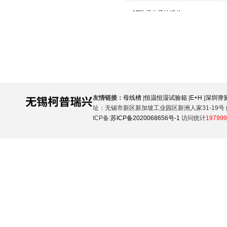
友情链接：
母线槽
|
恒温恒湿试验箱
|
E+H
|
深圳弹
址：无锡市新区新加坡工业园区新洲人家31-19号 邮
ICP备:
苏ICP备2020068656号-1
访问统计
197999