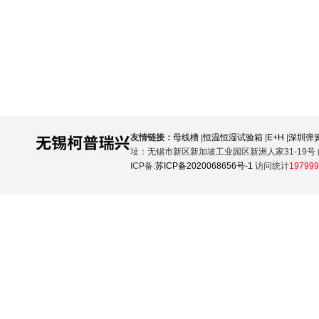
友情链接：
母线槽
|
恒温恒湿试验箱
|
E+H
|
深圳弹
址：无锡市新区新加坡工业园区新洲人家31-19号 邮
ICP备:
苏ICP备2020068656号-1
访问统计
197999