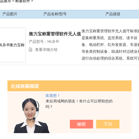
品展示
>
称重软件
>
产品图片
产品名称/型号
产品描述
衡力宝称重管理软件无人值守标准
衡力宝称重管理软件无人值
是集称重系统、监控系统、读卡设
守标准版
产品型号：HLB-R
备、电动栏杆、红外发射器、车道
查看详细介绍
等各类控制设备，组成针对过磅业
进行自动处理的综合系统。系统可
现在磅房无司磅员的情况下，通过
机刷卡来实现过磅，系统会对称重
常情况自动检测并报警，自动控制
杆起落。
欢迎您！
来自局域网的朋友！有什么可以帮助您的
吗？