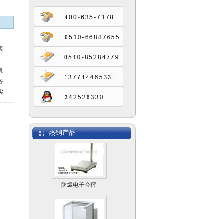
SCS模拟式电子汽车
衡
版
机
务
实
司
电子计数桌秤MACS
异
栏
热销产品
防爆电子台秤