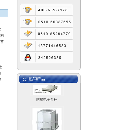
SCS模拟式电子汽车
衡
士
结构
护蓄
电子计数桌秤MACS
。。
士
结
热销产品
维
防爆电子台秤
。。