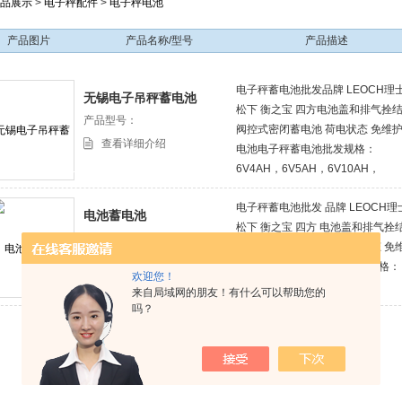
品展示
>
电子秤配件
>
电子秤电池
产品图片
产品名称/型号
产品描述
电子秤蓄电池批发品牌 LEOCH理
无锡电子吊秤蓄电池
松下 衡之宝 四方电池盖和排气拴
产品型号：
阀控式密闭蓄电池 荷电状态 免维
查看详细介绍
电池电子秤蓄电池批发规格：
6V4AH，6V5AH，6V10AH，
6V1.2AH，4V4AH，12V7AH。
电子秤蓄电池批发 品牌 LEOCH理
等
电池蓄电池
松下 衡之宝 四方 电池盖和排气拴
产品型号：
构 阀控式密闭蓄电池 荷电状态 免
查看详细介绍
护蓄电池 电子秤蓄电池批发规格：
欢迎您！
6V4AH，6V5AH，6V10AH，
来自局域网的朋友！有什么可以帮助您的
6V1.2AH，4V4AH，12V7AH。
吗？
等