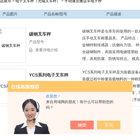
品展示
>
电子叉车秤（无锡叉车秤）
>
手动液压搬运车电子秤
产品图片
产品名称/型号
产品描述
碳钢叉车秤是仓库车间使用的一款
碳钢叉车秤
压手动叉车称重器具。 产品特点：
产品型号：
金钢特制传感器，抗侧向力强。 秤
查看详细介绍
全碳钢制作，表面采用电镀喷塑处
理，具有防腐、防锈等特点。 模具
压结构的称重模块设计，模块与车
YCS系列电子叉车秤是为装载设备
有机衔接一体，秤体更牢固。 德国
YCS系列电子叉车秤
装载过程中称量装载物料的一种称
口油缸：避免漏油缺点，液压时操
产品型号：
计量器具。 产品功能： 搬运和称
工人如粗暴使用也不会影响油缸的
查看详细介绍
时作业的电子磅，适用托盘称货，
用性。 搬运车移动滚轮采用高强度
欢迎您！
移动的称重场合。 *秤台由液压手
龙轮：推行更轻巧。
来自局域网的朋友！有什么可以帮助您的
运机构和称重传感器、不锈钢接线
吗？
盒、称重显示仪表、信号电缆线组
成。 液压驱动秤台升降，人工推行
辆运行