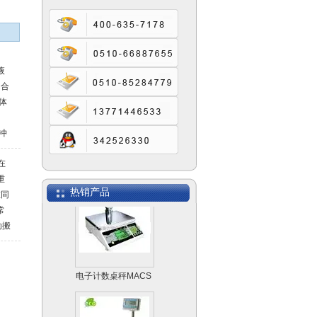
液
 合
体
冲
体
在
SCS模拟式电子汽车
进
重
作
衡
热销产品
重同
耐
常
尼
动搬
电子计数桌秤MACS
车