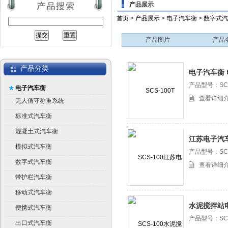
产品展示
首页
>
产品展示
>
电子汽车衡
>
数字式汽
产品图片
产品
产品分类
电子汽车衡 
衡
产品型号：SCS
电子汽车衡
HLSCS100T
查看详细
无人值守称重系统
标准式汽车衡
混凝土式汽车衡
江苏电子汽
模拟式汽车衡
产品型号：SCS
数字式汽车衡
查看详细
带护栏汽车衡
移动式汽车衡
水泥搅拌站
便携式汽车衡
产品型号：SCS
出口式汽车衡