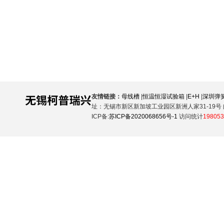
友情链接：
母线槽
|
恒温恒湿试验箱
|
E+H
|
深圳弹
址：无锡市新区新加坡工业园区新洲人家31-19号 邮
ICP备:
苏ICP备2020068656号-1
访问统计
198053