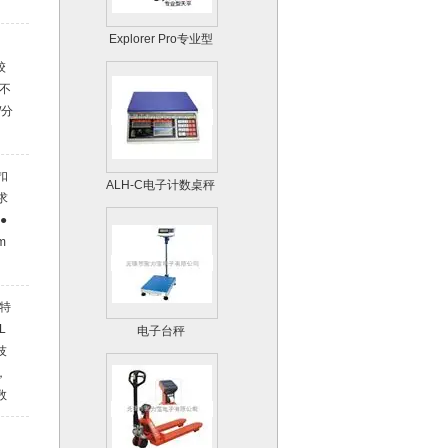
配
Explorer Pro专业型
接口
天平天平系列
校
 不
/分
ALH-C电子计数桌秤
扣
求
●
m
斯特
电子台秤
L
技
，
数
工
了