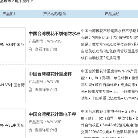
品展示
>
电子桌秤
>
产品图片
产品名称/型号
产品描述
中国台湾樱花不锈钢防水秤不锈钢
中国台湾樱花不锈钢防水秤
壳设计?防振动设计?定值报警功能
产品型号：WN-V3S
简易计数功能?kg/g/lb单位选择?具
查看详细介绍
自动关机功能?红色数码管双面显示
软件自动校正?充插两用
中国台湾樱花计重桌秤WN-V6产品
中国台湾樱花计重桌秤
能：● g-lb（克/磅）单位转换● 重
产品型号：WN-V6
加功能● 软件自动样正● 充插两用●
查看详细介绍
光● 预扣皮重功能● 上、下限重量
功能● 十组单重记忆功能● 6V/4Ah
酸充电电池或交流220VAC供电● 6
中国台湾樱花计重电子秤● g（克
液晶显示+背光● 230*310mm超大
中国台湾樱花计重电子秤
lb（磅）、oz（盎司）单位转换● 
选配：三色警示灯
产品型号：WN-V3E
件自动校正● 6V/4Ah铅酸充电电池
查看详细介绍
交流220VAC供电● 红色数码管显