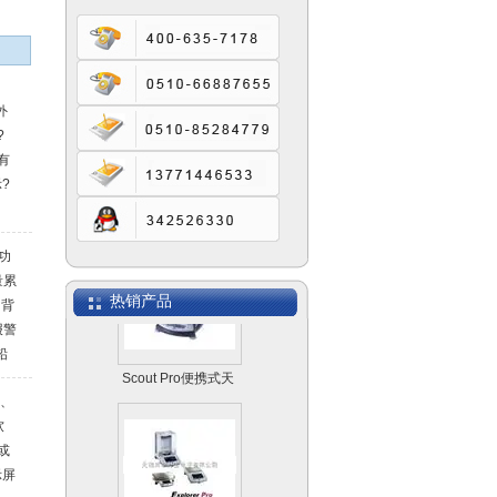
半微量分析天平
AUW-D系列
外
?
有
?
UW精密天平
功
量累
热销产品
 背
报警
铅
Scout Pro便携式天
位
平系列
）、
●可
软
或
示屏