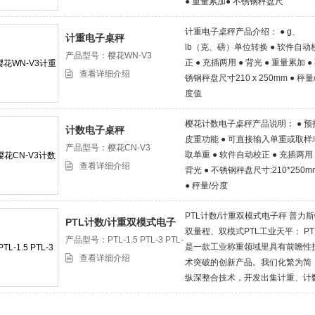
● 重量累加● 不锈钢秤盘尺
寸:210*250mm● 秤量/分度值● 选
计重电子桌秤产品介绍： ● g、
RS-232电脑串行接口可选配电脑
计重电子桌秤
lb（克、磅）单位转换 ● 软件自动
或连接票据打印机
产品型号：樱花WN-V3
正 ● 充插两用 ● 背光 ● 重量累加 ●
查看详细介绍
锈钢秤盘尺寸210 x 250mm ● 秤量
度值
樱花计数电子桌秤产品说明： ● 预
计数电子桌秤
皮重功能 ● 可直接输入单重或取样
产品型号：樱花CN-V3
取单重 ● 软件自动校正 ● 充插两用 
查看详细介绍
背光 ● 不锈钢秤盘尺寸:210*250m
● 秤量/分度
PTL计数/计重双模式电子秤 普力
PTL计数/计重双模式电子
双量程、双模式PTL工业天平： PT
秤
产品型号：PTL-1.5 PTL-3 PTL-
是一款工业称重领域里具有前瞻性
30
查看详细介绍
术突破的创新产品。我们化繁为简
纵深整合技术，开发出集计重、计
双模式及双量程、双精度为一体的
业天平；PTL系列产品进一步提高