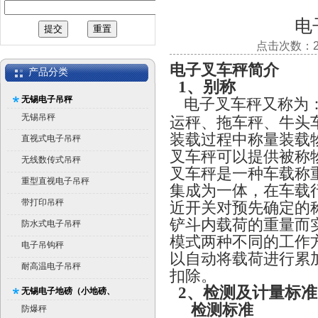
电
点击次数：20
电子叉车秤简介
产品分类
1、别称
无锡电子吊秤
电子叉车秤又称为
无锡吊秤
运秤、拖车秤、牛头
装载过程中称量装载
直视式电子吊秤
叉车秤可以提供被称
无线数传式吊秤
叉车秤是一种车载称
重型直视电子吊秤
集成为一体，在车载
带打印吊秤
近开关对预先确定的
铲斗内载荷的重量而
防水式电子吊秤
模式两种不同的工作
电子吊钩秤
以自动将载荷进行累
耐高温电子吊秤
扣除。
2
、检测及计量标
无锡电子地磅（小地磅、
检测标准
平台秤）
防爆秤