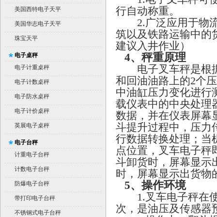
行自动称重。
美国西特电子天平
2.广泛应用于物流
美国华志电子天平
筑以及铁路运输中的
珠宝天平
建议入井作业）
4
、秤重原理
电子桌秤
电子叉车秤是根据
电子计重桌秤
和回油油路上的2个
电子计数桌秤
中油缸压力变化进行
电子防水桌秤
载仪表中的中央处理
电子计价桌秤
数据，并在仪表屏幕
斗提升过程中，压力
英展电子桌秤
行数据转换处理；当
电子台秤
点位置，叉车电子秤
计重电子台秤
斗卸货时，屏幕显示
计数电子台秤
时，屏幕显示出货物
5
、操作环境
防爆电子台秤
1.叉车电子秤在使用
带打印电子台秤
次，是油压及传感器
不锈钢式电子台秤