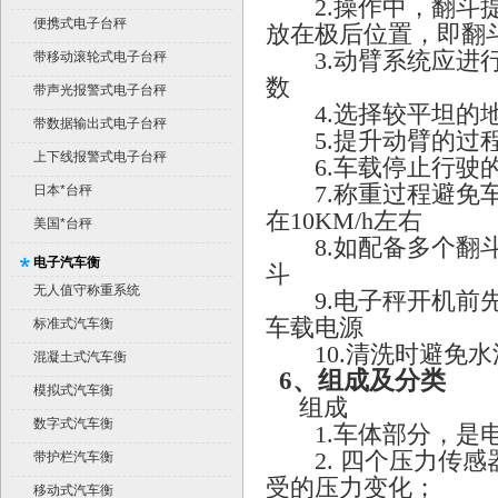
2.操作中，翻斗提
便携式电子台秤
放在极后位置，即翻斗
3.动臂系统应进行
带移动滚轮式电子台秤
数
带声光报警式电子台秤
4.选择较平坦的
带数据输出式电子台秤
5.提升动臂的过
上下线报警式电子台秤
6.车载停止行驶
7.称重过程避免车
日本*台秤
在10KM/h左右
美国*台秤
8.如配备多个翻斗
电子汽车衡
斗
无人值守称重系统
9.电子秤开机前先
车载电源
标准式汽车衡
10.清洗时避免水
混凝土式汽车衡
6
、组成及分类
模拟式汽车衡
组成
数字式汽车衡
1.车体部分，是电
2. 四个压力传感
带护栏汽车衡
受的压力变化；
移动式汽车衡