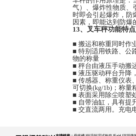
车秤的作用原理是：
气）、爆炸性物质、
时即会引起爆炸，防
因素，即能达到防爆
13
、叉车秤功能特点
■ 搬运和称重同时作
■ 特别适用铁路、
物的称量
■ 秤台由液压手动
■ 液压驱动秤台升
■ 传感器、称重仪
可切换(kg/1b)；
■ 表面采用除尘喷
■ 自带油缸，具有
■ 交直流两用。充电
友情链接：
母线槽
|
恒温恒湿试验箱
|
E+H
|
深圳弹