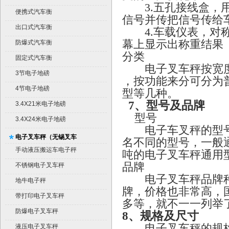
3.五孔接线盒，用
便携式汽车衡
信号并传把信号传给
出口式汽车衡
4.车载仪表，对称
幕上显示出称重结果
防爆式汽车衡
分类
固定式汽车衡
电子叉车秤按宽度
3节电子地磅
，按功能来分可分为
4节电子地磅
型等几种。
7
、型号及品牌
3.4X21米电子地磅
型号
3.4X24米电子地磅
电子车叉秤的型号
电子叉车秤（无锡叉车
名不同的型号，一般通
秤）
手动液压搬运车电子秤
吨的电子叉车秤通用型号
品牌
不锈钢电子叉车秤
电子叉车秤品牌种
地牛电子秤
牌，价格也非常高，
带打印电子叉车秤
多等，就不一一列举
防爆电子叉车秤
8
、规格及尺寸
电子叉车秤的规格
液压电子叉车秤