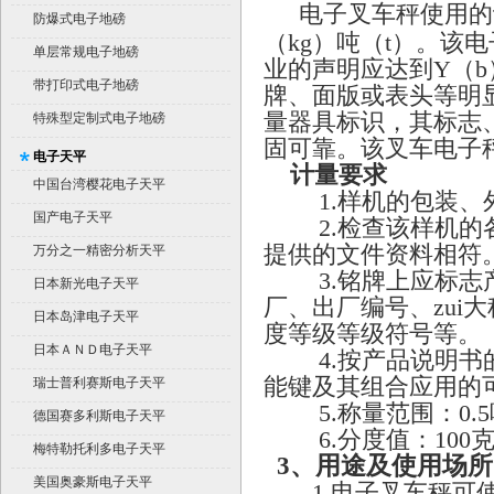
电子叉车秤使用的
防爆式电子地磅
（kg）吨（t）。该
单层常规电子地磅
业的声明应达到Y（
带打印式电子地磅
牌、面版或表头等明
量器具标识，其标志
特殊型定制式电子地磅
固可靠。该叉车电子
电子天平
计量要求
中国台湾樱花电子天平
1.样机的包装、
国产电子天平
2.检查该样机的各
提供的文件资料相符
万分之一精密分析天平
3.铭牌上应标志产
日本新光电子天平
厂、出厂编号、zui
日本岛津电子天平
度等级等级符号等。
日本ＡＮＤ电子天平
4.按产品说明书的
能键及其组合应用的
瑞士普利赛斯电子天平
5.称量范围：0.5
德国赛多利斯电子天平
6.分度值：100克-
梅特勒托利多电子天平
3
、用途及使用场
美国奥豪斯电子天平
1.电子叉车秤可使