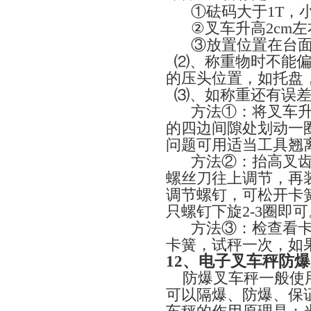
①
砝码大于1T，小于
②
叉车升高2cm
③
放置位置在台面
⑵
、称重物时不能
的压头位置，如托盘
⑶
、如称重还有误
方法
①
：将叉车升
的四边间隙处划动一
问题可用适当工具翘
方法
②
：抬高叉
螺丝刀往上调节，再
调节螺钉，可松开卡
只螺钉下旋2-3圈即可
方法
③
：检查看
卡簧，试秤一次，如
12
、电子叉车秤防
防爆叉车秤一般使用
可以隔爆、防爆、保