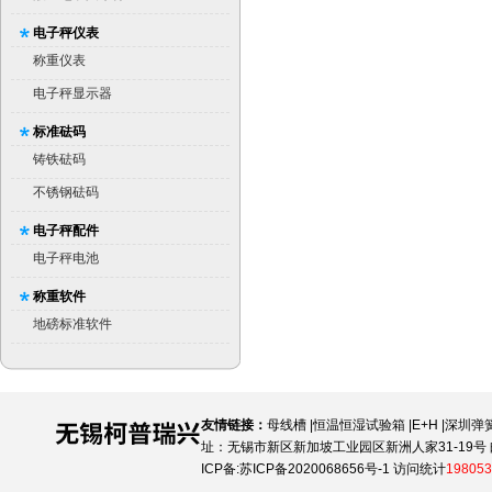
电子秤仪表
称重仪表
电子秤显示器
标准砝码
铸铁砝码
不锈钢砝码
电子秤配件
电子秤电池
称重软件
地磅标准软件
友情链接：
母线槽
|
恒温恒湿试验箱
|
E+H
|
深圳弹
址：无锡市新区新加坡工业园区新洲人家31-19号 邮
ICP备:
苏ICP备2020068656号-1
访问统计
198053