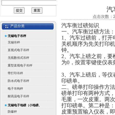
汽
点击次数：26
汽车衡过磅知识
产品分类
一、汽车衡过磅方法
无锡电子吊秤
1、汽车过磅前，打开
无锡吊秤
关机顺序为先关打印机
钟。
直视式电子吊秤
2、汽车上磅之前，要
无线数传式吊秤
为0，按置零键使仪表
重型直视电子吊秤
带打印吊秤
3、汽车上磅后，等仪
印磅单。
防水式电子吊秤
二、磅单打印操作方
电子吊钩秤
磅单打印有两种方式，
耐高温电子吊秤
毛重，一次皮重。两
打印磅单。第二种是
无锡电子地磅（小地磅、
皮重预置输入仪表，
平台秤）
防爆秤