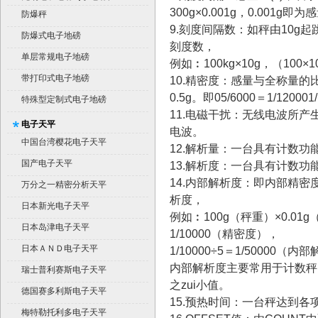
300g×0.001g，0.001g即为
平台秤）
防爆秤
9.刻度间隔数：如秤由10g起
防爆式电子地磅
刻度数，
单层常规电子地磅
例如︰100kg×10g，（100×
带打印式电子地磅
10.精密度：感量与全称量的比
0.5g。即05/6000＝1/120
特殊型定制式电子地磅
11.电磁干扰：无线电波所
电子天平
电波。
中国台湾樱花电子天平
12.解析量：一台具有计数功
国产电子天平
13.解析度：一台具有计数
14.内部解析度：即内部精密度
万分之一精密分析天平
析度，
日本新光电子天平
例如︰100g（秤重）×0.01g（
日本岛津电子天平
1/10000（精密度），
日本ＡＮＤ电子天平
1/10000÷5＝1/5000
内部解析度主要常用于计数秤，简
瑞士普利赛斯电子天平
之zui小值。
德国赛多利斯电子天平
15.预热时间：一台秤达到各
梅特勒托利多电子天平