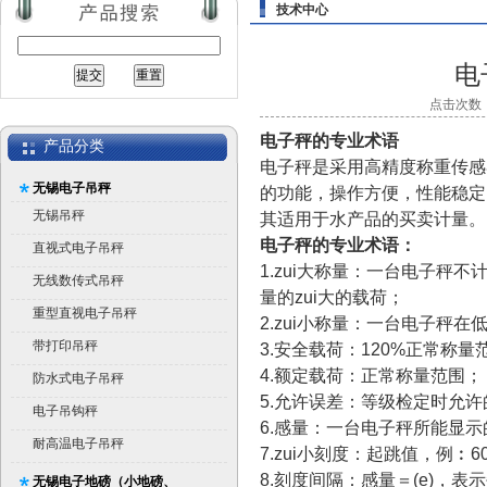
技术中心
电
点击次数：2
电子秤的专业术语
产品分类
电子秤是采用高精度称重传感
无锡电子吊秤
的功能，操作方便，性能稳定
无锡吊秤
其适用于水产品的买卖计量。
电子秤的专业术语：
直视式电子吊秤
1.zui大称量：一台电子秤
无线数传式吊秤
量的zui大的载荷；
重型直视电子吊秤
2.zui小称量：一台电子秤
带打印吊秤
3.安全载荷：120%正常称量
4.额定载荷：正常称量范围；
防水式电子吊秤
5.允许误差：等级检定时允许的
电子吊钩秤
6.感量：一台电子秤所能显示
耐高温电子吊秤
7.zui小刻度：起跳值，例︰60
8.刻度间隔：感量＝(e)，
无锡电子地磅（小地磅、