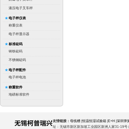
液压电子叉车秤
电子秤仪表
称重仪表
电子秤显示器
标准砝码
铸铁砝码
不锈钢砝码
电子秤配件
电子秤电池
称重软件
地磅标准软件
友情链接：
母线槽
|
恒温恒湿试验箱
|
E+H
|
深圳弹
址：无锡市新区新加坡工业园区新洲人家31-19号 邮