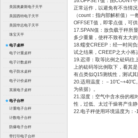
16.OFFSET值：由COU
美国奥豪斯电子天平
正常运作，以避免有不当情况
（count：指内部解析值）
美国西特电子天平
OFFSET值，即零点值，可
美国华志电子天平
17.SPAN值：放负载于秤
珠宝天平
多少重量，使秤不致有太大的
18.蠕变CREEP：经一时
电子桌秤
试之结果，CREEP之大小
电子计重桌秤
19.迟滞：取等比例之砝码
电子计数桌秤
上的砝码等比例取下，看其是
电子防水桌秤
有点类似Q15测线性，测试
电子计价桌秤
20.适用温度：－10℃~+4
为依据）。
英展电子桌秤
21.湿度：空气中含水份的
电子台秤
性，过低、太过干燥将产生静
计重电子台秤
22.电子秤使用环境温度为：-1
计数电子台秤
防爆电子台秤
带打印电子台秤