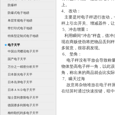
上。
平台秤）
防爆秤
4、 改动：
防爆式电子地磅
主要是对电子秤进行改动，
单层常规电子地磅
秤上引出开关、增减器件，让
带打印式电子地磅
5、冲击增重
：
利用瞬间“冲击”秤盘，借
特殊型定制式电子地磅
现在商贩使劲将把物品丢到秤
电子天平
多留意，很容易发现。
中国台湾樱花电子天平
6、 垫角：
国产电子天平
电子秤没有平放会导致称量
物体垫高电子秤一角，以此误
万分之一精密分析天平
角，称出来的商品就会比实际
日本新光电子天平
7、瞒天过海
日本岛津电子天平
故意将杂物堆放在电子秤屏
日本ＡＮＤ电子天平
在结算时通过快速按键，暗中
瑞士普利赛斯电子天平
德国赛多利斯电子天平
梅特勒托利多电子天平