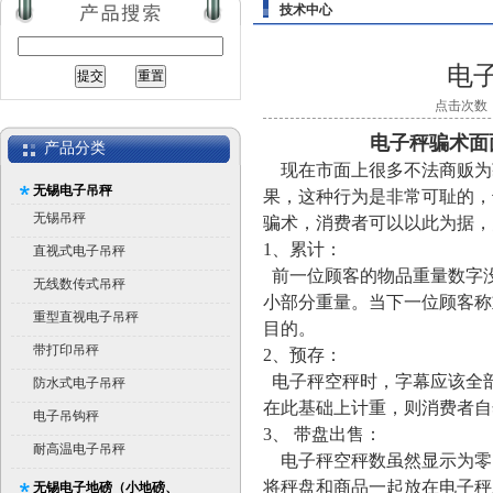
技术中心
电
点击次数：2
电子秤骗术面
产品分类
现在市面上很多不法商贩为
无锡电子吊秤
果，这种行为是非常可耻的，
无锡吊秤
骗术，消费者可以以此为据，
1、累计：
直视式电子吊秤
前一位顾客的物品重量数字没
无线数传式吊秤
小部分重量。当下一位顾客称
重型直视电子吊秤
目的。
带打印吊秤
2、预存：
电子秤空秤时，字幕应该全
防水式电子吊秤
在此基础上计重，则消费者自
电子吊钩秤
3、 带盘出售：
耐高温电子吊秤
电子秤空秤数虽然显示为零
将秤盘和商品一起放在电子秤
无锡电子地磅（小地磅、