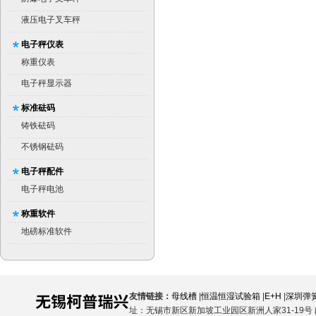
液压电子叉车秤
电子秤仪表
称重仪表
电子秤显示器
标准砝码
铸铁砝码
不锈钢砝码
电子秤配件
电子秤电池
称重软件
地磅标准软件
友情链接：
母线槽
|
恒温恒湿试验箱
|
E+H
|
深圳弹
址：无锡市新区新加坡工业园区新洲人家31-19号 邮