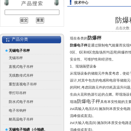
技术中心
防爆
点击次数：1
防爆秤
现在各类的
产品分类
防爆电子秤
是通过限制电气能量而实现电
无锡电子吊秤
0区、I区和II区危险场所均适用)和爆
无锡吊秤
安全性、可维护性和经济性。
1、现场隔壁设备
直视式电子吊秤
从现场设备的储能元件角度考虑，使处
无线数传式吊秤
设计,对其中包含的电感和电容等储能元
重型直视电子吊秤
的同时,考虑回路元件的功耗及温升问题
带打印吊秤
生由火花和热源引起的点燃。即现场设
防爆电子秤
防水式电子吊秤
现场
具有本安性能的主
zui高输入电压(Ui):施加到本质安全
电子吊钩秤
流峰值或直流)。
耐高温电子吊秤
zui大输入电流(Ii):施加到本质安全
无锡电子地磅（小地磅、
流峰值或直流)。