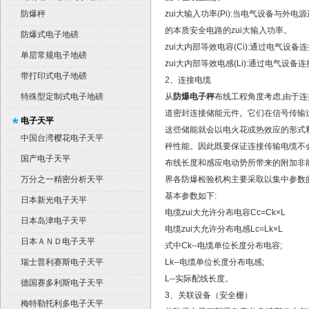
平台秤）
防爆秤
zui大输入功率(Pi):当电气设备与
的本质安全电路的zui大输入功率。
防爆式电子地磅
zui大内部等效电容(Ci):通过电气
单层常规电子地磅
zui大内部等效电感(Li):通过电气
带打印式电子地磅
2、连接电缆
特殊型定制式电子地磅
从
防爆电子秤
布线工程角度考虑,由于
道密封连接储能元件。它们在信号传输过
电子天平
这些储能就会以电火花或热效应的形式
中国台湾樱花电子天平
秤性能。因此既要保证连接传输电缆不
国产电子天平
布线长度和感应电动势所带来的附加非能
万分之一精密分析天平
界各防爆检验机构主要采取以集中参数
基本参数如下:
日本新光电子天平
电缆zui大允许分布电容Cc=Ck×L
日本岛津电子天平
电缆zui大允许分布电感Lc=Lk×L
日本ＡＮＤ电子天平
式中Ck--电缆单位长度分布电容;
瑞士普利赛斯电子天平
Lk--电缆单位长度分布电感;
L--实际配线长度。
德国赛多利斯电子天平
3、关联设备（安全栅）
梅特勒托利多电子天平