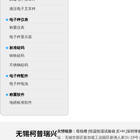
液压电子叉车秤
电子秤仪表
称重仪表
电子秤显示器
标准砝码
铸铁砝码
不锈钢砝码
电子秤配件
电子秤电池
称重软件
地磅标准软件
友情链接：
母线槽
|
恒温恒湿试验箱
|
E+H
|
深圳弹
址：无锡市新区新加坡工业园区新洲人家31-19号 邮