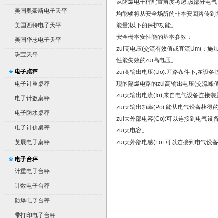
从防爆电子秤配置角度考虑,该部分电气
美国奥豪斯电子天平
均能够将从安全场所的非本安回路传到危
美国西特电子天平
能量)以下的保护功能。
安全栅本安性能的基本参数：
美国华志电子天平
zui高电压(交流有效值或直流Um)：
珠宝天平
性能失效的zui高电压。
电子桌秤
zui高输出电压(Uo):开路条件下,在设
电子计重桌秤
现的隔爆电路的zui高输出电压(交流峰
zui大输出电流(Io):来自电气设备连接
电子计数桌秤
zui大输出功率(Po):能从电气设备获得
电子防水桌秤
zui大外部电容(Co):可以连接到电
电子计价桌秤
zui大电容。
英展电子桌秤
zui大外部电感(Lo):可以连接到电气
电子台秤
计重电子台秤
计数电子台秤
防爆电子台秤
带打印电子台秤