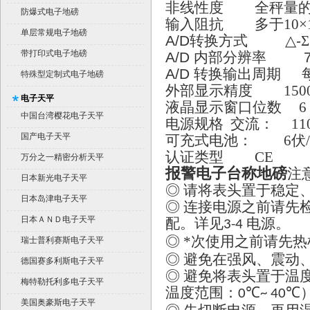
非线性度 全秤量的0.
防爆式电子地磅
输入阻抗 多于10×1
单层常规电子地磅
A/D
转换方式
△
-
Σ
带打印式电子地磅
A/D
内部分辨率
7
A/D
转换输出周期
特殊型定制式电子地磅
外部显示精度 150
电子天平
液晶显示窗口位数 6
中国台湾樱花电子天平
电源规格 交流： 110伏
国产电子天平
可充式电池： 6伏/
认证类型 CE
万分之一精密分析天平
报警电子台称地磅
注
日本新光电子天平
◎ 请将表头置于稳定
日本岛津电子天平
◎ 连接电源之前请先
日本ＡＮＤ电子天平
配。详见
电源。
3-4
◎ *次使用之前请先热
瑞士普利赛斯电子天平
◎ 避免在强风、震动
德国赛多利斯电子天平
◎ 避免将表头置于温
梅特勒托利多电子天平
温度范围：
℃
℃
0
~ 40
美国奥豪斯电子天平