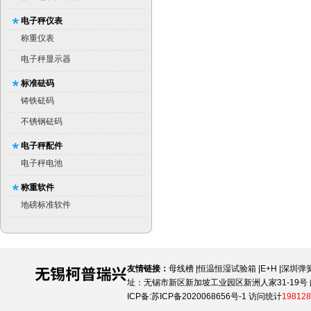
电子秤仪表
称重仪表
电子秤显示器
标准砝码
铸铁砝码
不锈钢砝码
电子秤配件
电子秤电池
称重软件
地磅标准软件
友情链接：
母线槽
|
恒温恒湿试验箱
|
E+H
|
深圳弹
址：无锡市新区新加坡工业园区新洲人家31-19号 邮
ICP备:
苏ICP备2020068656号-1
访问统计
198128