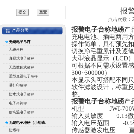
报
点击次数：20
报警电子台称地磅
产
产品分类
充电电池、插电两用
无锡电子吊秤
操作简单，具有预先
无锡吊秤
切换净毛重累计及逐
大型液晶显示（LCD）
直视式电子吊秤
可根据不同需求设置
无线数传式吊秤
300~300000）
重型直视电子吊秤
本显示头可搭配不同
带打印吊秤
软件滤波设计，称重
整。
防水式电子吊秤
报警电子台称地磅
产
电子吊钩秤
机型 JWI-700W 
耐高温电子吊秤
输入灵敏度 0.13微
输入电压范围 -0.5毫
无锡电子地磅（小地磅、
传感器激发电压 直流5
平台秤）
防爆秤