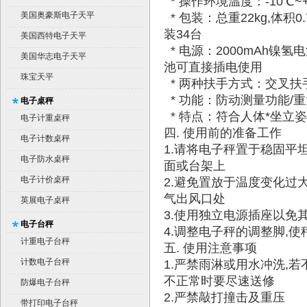
* 操作环境温度：-10℃~+
美国奥豪斯电子天平
* 包装：总重22kg,体积0.
装34台
美国西特电子天平
* 电源：2000mAh镍
美国华志电子天平
池可直接插电使用
珠宝天平
* 两种扶手方式：交叉扶
* 功能：防动测量功能/重
电子桌秤
* 特点：符合人体*坐立
电子计重桌秤
四. 使用前的准备工作
电子计数桌秤
1.请将电子秤置于稳固平
电子防水桌秤
面或台架上
电子计价桌秤
2.避免置放于温度变化过
气出风口处
英展电子桌秤
3.使用独立电源插座以免
电子台秤
4.调整电子秤的调整脚,
计重电子台秤
五. 使用注意事项
计数电子台秤
1.严禁雨淋或用水冲洗,
不正常时要尽速送修
防爆电子台秤
2.严禁敲打撞击及重压
带打印电子台秤