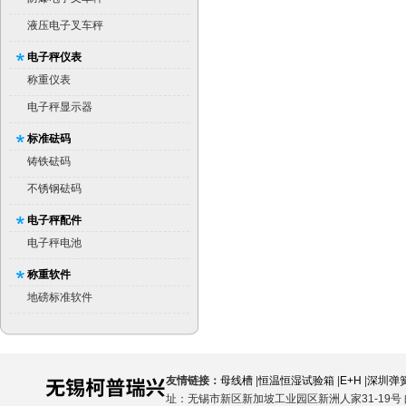
液压电子叉车秤
电子秤仪表
称重仪表
电子秤显示器
标准砝码
铸铁砝码
不锈钢砝码
电子秤配件
电子秤电池
称重软件
地磅标准软件
友情链接：
母线槽
|
恒温恒湿试验箱
|
E+H
|
深圳弹
址：无锡市新区新加坡工业园区新洲人家31-19号 邮