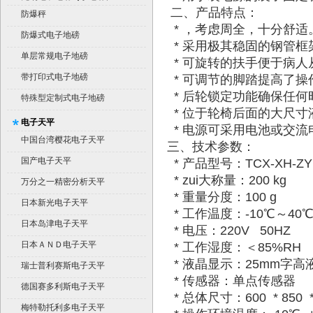
二、产品特点：
平台秤）
防爆秤
* ，考虑周全，十分舒适
防爆式电子地磅
* 采用极其稳固的钢管框
单层常规电子地磅
* 可旋转的扶手便于病人
带打印式电子地磅
* 可调节的脚踏提高了操
* 后轮锁定功能确保任何
特殊型定制式电子地磅
* 位于轮椅后面的大尺
电子天平
* 电源可采用电池或交流
中国台湾樱花电子天平
三、技术参数：
国产电子天平
* 产品型号：TCX-XH-ZY
* zui大称量：200 kg
万分之一精密分析天平
* 重量分度：100 g
日本新光电子天平
* 工作温度：-10℃～40
日本岛津电子天平
* 电压：220V 50HZ
日本ＡＮＤ电子天平
* 工作湿度：＜85%RH
* 液晶显示：25mm字高
瑞士普利赛斯电子天平
* 传感器：单点传感器
德国赛多利斯电子天平
* 总体尺寸：600 * 850 *
梅特勒托利多电子天平