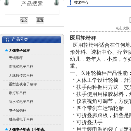
技术中心
点击次数：1
医用轮椅秤
产品分类
医用轮椅秤适合在任何地
无锡电子吊秤
形外科、透析中心、疗养
无锡吊秤
幼儿，老年人，小孩，孕
重。
直视式电子吊秤
一、医用轮椅秤产品性能
无线数传式吊秤
* 人体工学设计轮椅，舒
重型直视电子吊秤
* 扶手两种握柄方式：交
带打印吊秤
* 扶手使用用橡胶材料，
* 仪表视角可调节，方便
防水式电子吊秤
* 四个带刹车运输轮胎
电子吊钩秤
* 可折叠脚踏板，折叠是
耐高温电子吊秤
* 可折叠扶手
* 用于装电源的袋子固
无锡电子地磅（小地磅、