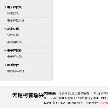
电子秤仪表
称重仪表
电子秤显示器
标准砝码
铸铁砝码
不锈钢砝码
电子秤配件
电子秤电池
称重软件
地磅标准软件
友情链接：
母线槽
|
恒温恒湿试验箱
|
E+H
|
深圳弹
址：无锡市新区新加坡工业园区新洲人家31-19号 邮
ICP备:
苏ICP备2020068656号-1
访问统计
197760