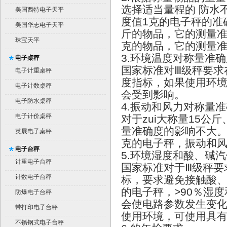
选择适当量程的
防水
美国西特电子天平
度值
1
克的电子秤的准
美国华志电子天平
斤的物品，它的测量
珠宝天平
克的物品，它的测量
3.
环境温度对称量准确
电子桌秤
国家标准对Ⅲ级秤要求
电子计重桌秤
度指标，如果使用环
电子计数桌秤
会受到影响。
电子防水桌秤
4.
振动和风力对称量准
电子计价桌秤
对于zui大称量
15
公斤
量准确度的影响不大。
英展电子桌秤
克的电子秤，振动和
电子台秤
5.
环境湿度和酸、碱汽
计重电子台秤
国家标准对于Ⅲ级秤要
计数电子台秤
标，要求避免接触酸
的电子秤，
>90
％湿度
防爆电子台秤
会使电路参数发生变
带打印电子台秤
使用环境，可使用具
不锈钢式电子台秤