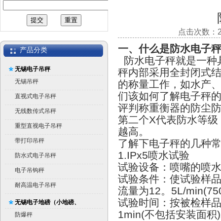
点击次数：20
一、什么是防水电子
产品分类
防水电子秤就是一种
无锡电子吊秤
秤内部采用全封闭式
无锡吊秤
的称量工作，如水产
们该如何了解电子秤
直视式电子吊秤
评判称重衡器的防尘防
无线数传式吊秤
第二个
X
代表防水等级
重型直视电子吊秤
越高。
带打印吊秤
了解下电子秤的几种
1.IPx5喷水试验
防水式电子吊秤
试验设备：喷嘴的喷
电子吊钩秤
试验条件：使试验样
耐高温电子吊秤
流量为
12
。
5L/min(75
试验时间：按被检样
无锡电子地磅（小地磅、
1min(
不包括安装面积
)
平台秤）
防爆秤