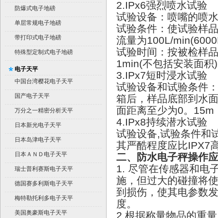
2.IPx6强烈喷水试验
防爆式电子地磅
试验设备：喷嘴的喷
单层常规电子地磅
试验条件：使试验样
带打印式电子地磅
流量为
100L/min(6000
试验时间：按被检样
特殊型定制式电子地磅
1min(
不包括安装面积
)
电子天平
3.IPx7短时浸水试验
中国台湾樱花电子天平
试验设备和试验条件
国产电子天平
箱后，样品底部到水
面距离至少为
0
。
15m
万分之一精密分析天平
4.IPx8持续潜水试验
日本新光电子天平
试验设备
,
试验条件和
日本岛津电子天平
其严酷程度应比
IPX7
日本ＡＮＤ电子天平
二、防水电子秤操作
1.
尽管在传感器和电
瑞士普利赛斯电子天平
施，但过大的碰撞将
德国赛多利斯电子天平
到损伤，使其电参数
梅特勒托利多电子天平
度。
美国奥豪斯电子天平
2.
根据称量物品的重量