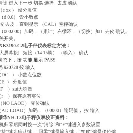
 进入下一步 切换 选择 去皮 确认
（e xx ） 设分度值
（d 0.0） 设小数点
按 去皮，直到显示 （CAL）空秤确认
（000.000）加码，（累计）右循环，（切换）加1 去皮 确认。
关开关。
XK3190-C2电子秤仪表标定方法：
大屏幕接口短接（14 15脚） （输入） 确认
状态下，按 功能 显示
PASS
码
920728
按 输入
（DC ） 小数点位数
（E ） 分度值
F ）zui大称量
（r ）保存原有零位
（NO LAOD） 零位确认
（AD LOAD）加码，（00000）输码值， 按 输入
耀华YH-T3电子秤仪表校正资料：
归零后同时按一次“清除”和“F”键进入参数设置
持“键为确认键，“回零”键是输入键，“扣皮”键是移位键