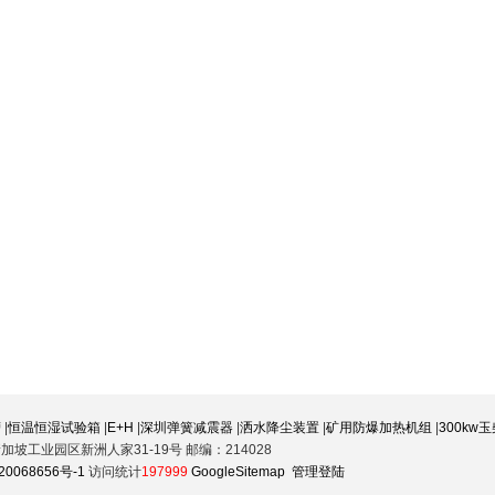
槽
|
恒温恒湿试验箱
|
E+H
|
深圳弹簧减震器
|
洒水降尘装置
|
矿用防爆加热机组
|
300kw
坡工业园区新洲人家31-19号 邮编：214028
20068656号-1
访问统计
197999
GoogleSitemap
管理登陆