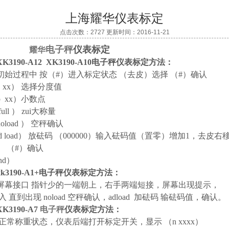
上海耀华仪表标定
点击次数：2727 更新时间：2016-11-21
电子秤
仪表标定
耀华
K3190-A12 XK3190-A10电子秤仪表标定方法：
初始过程中 按（#）进入标定状态 （去皮）选择 （#）确认
 xx） 选择分度值
p xx）小数点
ull ） zui大称量
oload ） 空秤确认
d load） 放砝码 （000000）输入砝码值（置零）增加1，去皮右
（#）确认
nd）
k3190-A1+电子秤仪表标定方法：
屏幕接口 指针少的一端朝上，右手两端短接，屏幕出现提示，
输入 直到出现
noload
空秤确认，adload 加砝码 输砝码值，确认。
K3190-A7
电子秤
仪表标定方法：
正常称重状态，仪表后端打开标定开关，显示 （n xxxx）