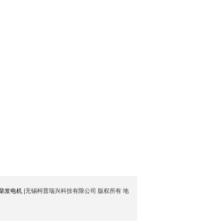
防爆电子台秤
HR-i系列分析天平
BM 自动微量分析天
平
玉柴发电机
|
无锡柯普瑞兴科技有限公司 版权所有 地