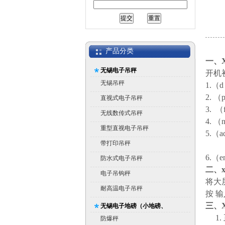
产品分类
一、X
无锡电子吊秤
开机
无锡吊秤
1.
（d
2.
（
直视式电子吊秤
3.
（f
无线数传式吊秤
4.
（n
重型直视电子吊秤
5.
（a
带打印吊秤
6.
（e
防水式电子吊秤
二、x
电子吊钩秤
将大
耐高温电子吊秤
按 
三、X
无锡电子地磅（小地磅、
1.
平台秤）
防爆秤