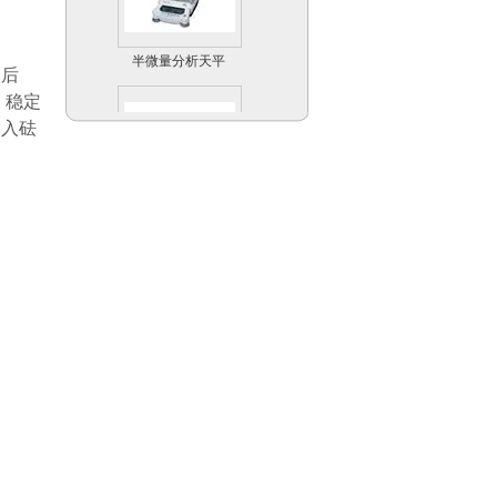
半微量分析天平
AUW-D系列
入后
，稳定
输入砝
UW精密天平
Scout Pro便携式天
平系列