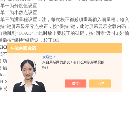
一为分度值设置
二为小数点设置
三为满量程设置：注，每次校正都必须重新输入满量程，输
保持”键屏幕显示零点校正，按“保持”键，此时屏幕显示空载内码
自动跳到“LOAD”上此时放上要校正的砝码，按“回零”及“扣皮”
量后按“保持”键确认，校正OK
K3190-A9
带打印电子秤
仪表标定：
5
芯插头
14
、15脚短接
欢迎您！
按 功能 显示
E XX
选择分度值，按 输入
来自局域网的朋友！有什么可以帮助您的
吗？
按 输入 直到显示
noload
，零位确认
load
输入砝码值，加砝码 按 输入
H XXX
” “C XXX” “CH XXX” 记录数值，以后备用
按 称重 退出标定