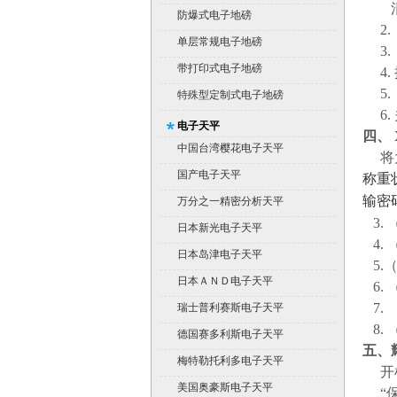
清除
防爆式电子地磅
2.
单层常规电子地磅
3.
带打印式电子地磅
4.
5.
特殊型定制式电子地磅
6.
电子天平
四、 
中国台湾樱花电子天平
将
国产电子天平
称重
输密
万分之一精密分析天平
3.
日本新光电子天平
4.
日本岛津电子天平
5.
（
日本ＡＮＤ电子天平
6.
7.
瑞士普利赛斯电子天平
8.
德国赛多利斯电子天平
五、
梅特勒托利多电子天平
开机
美国奥豪斯电子天平
“保