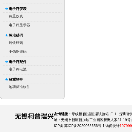
电子秤仪表
称重仪表
电子秤显示器
标准砝码
铸铁砝码
不锈钢砝码
电子秤配件
电子秤电池
称重软件
地磅标准软件
友情链接：
母线槽
|
恒温恒湿试验箱
|
E+H
|
深圳弹
址：无锡市新区新加坡工业园区新洲人家31-19号 邮
ICP备:
苏ICP备2020068656号-1
访问统计
197999