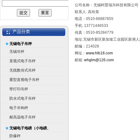
公司名称：无锡柯普瑞兴科技有限公司
联系人: 高玲美
电话：0510-66887655
手机: 13771446533
产品分类
传真：0510-85284779
地址:无锡市新区新加坡工业园区新洲人家
无锡电子吊秤
邮编：214028
无锡吊秤
网址：
www.hlb18.com
邮箱:
whglm@126.com
直视式电子吊秤
无线数传式吊秤
重型直视电子吊秤
带打印吊秤
防水式电子吊秤
电子吊钩秤
耐高温电子吊秤
无锡电子地磅（小地磅、
平台秤）
防爆秤