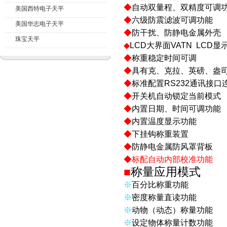
◆
自动双量程、双精度可调
美国西特电子天平
◆
六级防震滤波可调功能
美国华志电子天平
◆
防干扰、防静电金属外壳
珠宝天平
◆
LCD
大界面
VATN LCD
显
◆
称重稳定时间可调
◆
具有克、克拉、英磅、盎
◆
标准配置
RS232
通讯接口
◆
开关机自动锁定当前
模式
◆
内置日期、时间可调功能
◆
内置温度显示功能
◆
下挂钩称重装置
◆
防静电金属防风罩背板
◆
标配自动内部校准功能
■
称量应用模式
※
百分比称重功能
※
密度称量直读功能
※
动物（动态）称量功能
※
设定物体称量计数功能