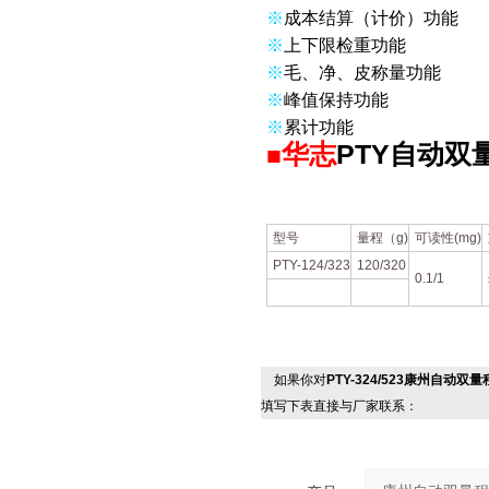
※
成本结算（计价）功能
※
上下限检重功能
※
毛、净、皮称量功能
※
峰值保持功能
※
累计功能
华志
PTY自动双
■
型号
量程（g)
可读性(mg)
PTY-124/323
120/320
0.1/1
如果你对
PTY-324/523康州自动双量
填写下表直接与厂家联系：