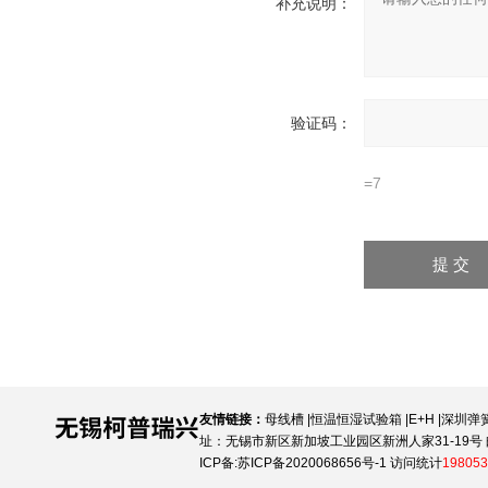
补充说明：
验证码：
=7
友情链接：
母线槽
|
恒温恒湿试验箱
|
E+H
|
深圳弹
址：无锡市新区新加坡工业园区新洲人家31-19号 邮
ICP备:
苏ICP备2020068656号-1
访问统计
198053