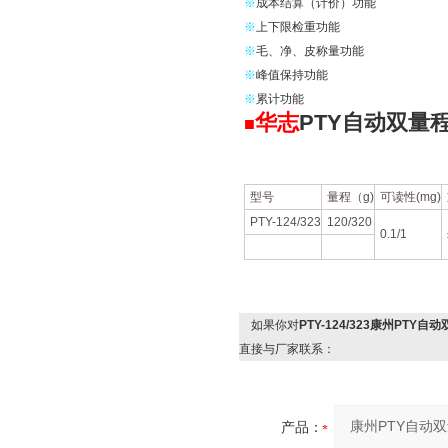
※
成本结算（计价）功能
※
上下限检重功能
※
毛、净、皮称量功能
※
峰值保持功能
※
累计功能
华志
PTY自动双量
■
型号
量程（g)
可读性(mg)
PTY-124/323
120/320
0.1/1
如果你对
PTY-124/323康州PTY
直接与厂家联系：
产品：