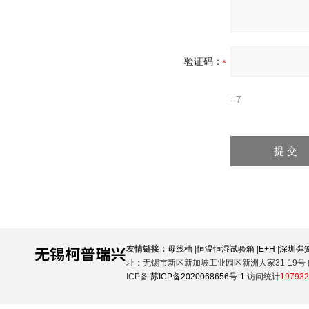
验证码：
=7
友情链接：
母线槽
|
恒温恒湿试验箱
|
E+H
|
深圳弹
址：无锡市新区新加坡工业园区新洲人家31-19号 邮
ICP备:
苏ICP备2020068656号-1
访问统计
197932