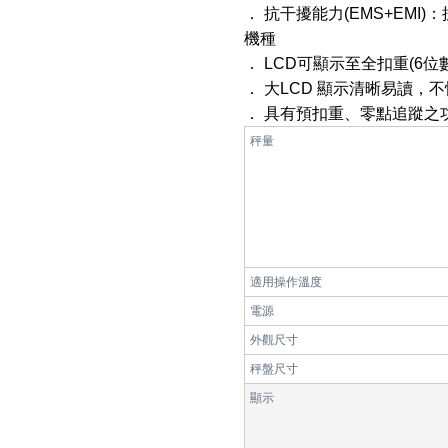
． 抗干擾能力(EMS+EM
機種
． LCD可顯示至全扣重(6位數
． 大LCD 顯示清晰易讀
． 具有預扣重、零點追蹤之
秤量
適用操作溫度
電源
外觀尺寸
秤盤尺寸
顯示