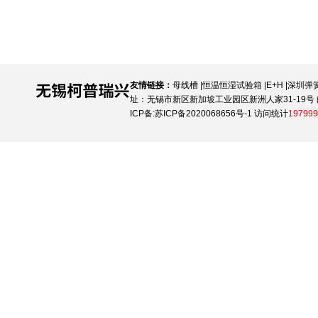
友情链接：
母线槽
|
恒温恒湿试验箱
|
E+H
|
深圳弹
址：无锡市新区新加坡工业园区新洲人家31-19号 邮
ICP备:
苏ICP备2020068656号-1
访问统计
197999