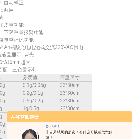
软件自动样正
充插两用
背光
预扣皮重功能
上、下限重量报警功能
十组单重记忆功能
6V/4Ah铅酸充电电池或交流220VAC供电
6位液晶显示+背光
30*310mm超大
选配：三色警示灯
量
分度值
秤盘尺寸
0g
0.1g/0.05g
23*30cm
0g
0.2g/0.1g
23*30cm
0g
0.5g/0.2g
23*30cm
g
1g/0.5g
23*30cm
g
2g/1g
23*30cm
0g
0.05g
23*30cm
欢迎您！
0g
0.1g
23*30cm
来自局域网的朋友！有什么可以帮助您的
吗？