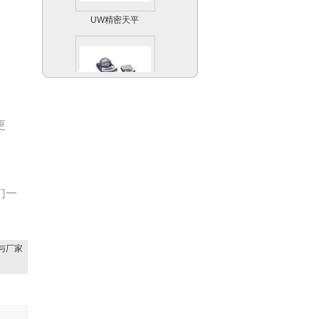
UW精密天平
Scout Pro便携式天
更
平系列
们一
Explorer Pro专业型
天平天平系列
与厂家
ALH-C电子计数桌秤