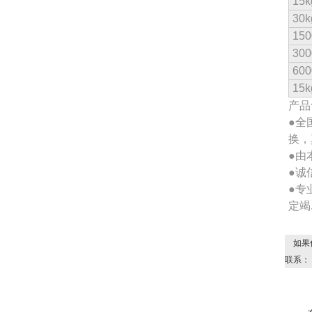
15k
30k
150
300
600
15k
产品
●全
换，
●由
●诚
●专
定竭
如果
联系：