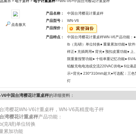
品展示
>
电子桌秤
>
电子计重桌秤
>>WN-V6>中国台湾樱花计重桌秤
产品名称：
中国台湾樱花计重桌秤
产品型号：
WN-V6
点击放大
产品报价：
产品特点：
中国台湾樱花计重桌秤WN-V6产品功能：● 
lb（克/磅）单位转换● 重量累加功能● 软
样正● 充插两用● 背光● 预扣皮重功能● 上
限重量报警功能● 十组单重记忆功能● 6V/4
铅酸充电电池或交流220VAC供电● 6位液
示+背光● 230*310mm超大●可选配：三
灯
N-V6中国台湾樱花计重桌秤
的详细资料：
台湾樱花WN-V6计重桌秤，WN-V6高精度电子秤
台湾樱花计重桌秤
产品功能：
-lb(克/磅)单位转换
重量累加功能