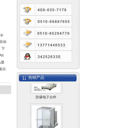
SCS模拟式电子汽车
衡
g-
件自动
、下
电子计数桌秤MACS
Ah
晶显
色警示
热销产品
防爆电子台秤