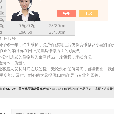
g
0.2g
23*30cm
g
0.5g
23*30cm
0g
0.1g/0.05g
23*30cm
0g
0.2g/0.1g
23*30cm
0g
0.5g/0.2g
23*30cm
g
1g/0.5g
23*30cm
售后服务：
国保修一年，终生维护，免费保修期过后仍负责维修及小配件的
真正的消除你在网上买量具维修方面的顾虑!!。
本公司所发的货物均为全新商品，原包装，未经拆包。
信为本，质量*。
业客服人员长时间在线答疑，无论您有任何疑问，都请提出，我
尽所能，及时、耐心的为您提供zui为详尽与专业的回答。
你对
WN-V6中国台湾樱花计重桌秤
感兴趣，想了解更详细的产品信息，填写下表直接