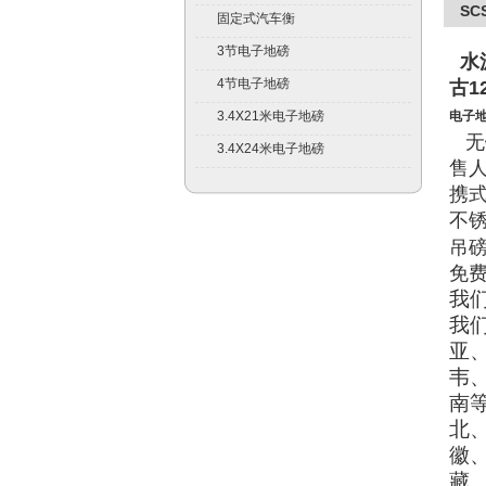
SC
固定式汽车衡
3节电子地磅
水
4节电子地磅
古1
3.4X21米电子地磅
电子
无
3.4X24米电子地磅
售
携
不
吊磅
免
我
我
亚
韦
南
北
徽
藏