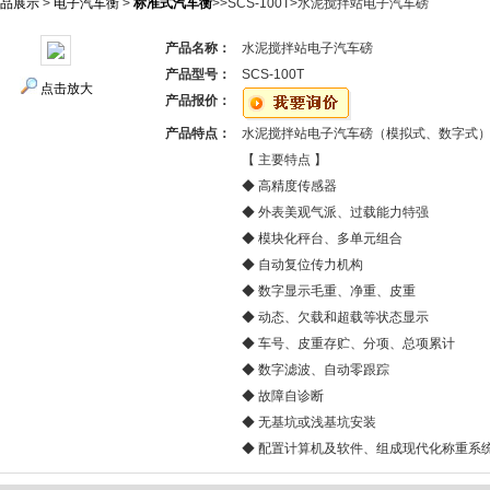
品展示
>
电子汽车衡
>
标准式汽车衡
>>SCS-100T>水泥搅拌站电子汽车磅
产品名称：
水泥搅拌站电子汽车磅
产品型号：
SCS-100T
点击放大
产品报价：
产品特点：
水泥搅拌站电子汽车磅（模拟式、数字式
【 主要特点 】
◆ 高精度传感器
◆ 外表美观气派、过载能力特强
◆ 模块化秤台、多单元组合
◆ 自动复位传力机构
◆ 数字显示毛重、净重、皮重
◆ 动态、欠载和超载等状态显示
◆ 车号、皮重存贮、分项、总项累计
◆ 数字滤波、自动零跟踪
◆ 故障自诊断
◆ 无基坑或浅基坑安装
◆ 配置计算机及软件、组成现代化称重系