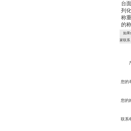
台
列
称
的称
如果
家联系
您的
您的
联系