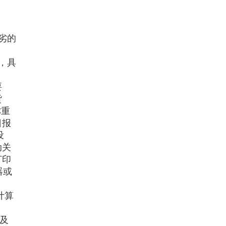
ALH-C电子计数桌秤
劣的
，具
要
电子台秤
货
称重
日报
设
动关
打印
液压叉车秤
器或
计算
及