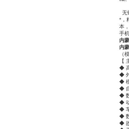
无
*
本
手
内
内蒙
（
【 
◆ 
◆
◆ 
◆ 
◆
◆
◆
◆ 
◆ 