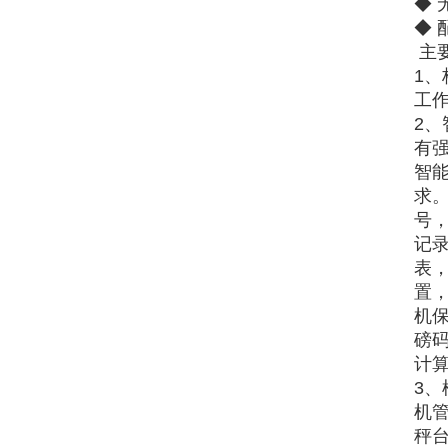
◆ 
◆
主
1
工
2
有
智
求
号，
记
表，
置
机
磅码
计
3
机
秤