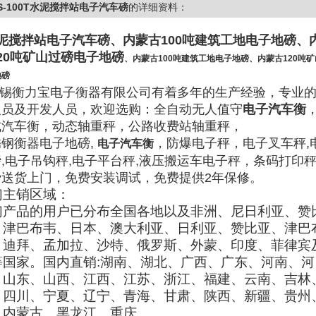
S-100T水泥搅拌站电子汽车磅
的详细资料：
泥搅拌站电子汽车磅
、内蒙古100吨建筑工地电子地磅、
20吨矿山过磅电子地磅
、内蒙古100吨建筑工地电子地磅、内蒙古120吨
地磅
锡衡力宝电子衡器有限公司有着多年的生产经验，专业
人员及开发人员，欢迎选购：全自动无人值守
电子汽车衡
式汽车衡，动态轴重秤，公路收费站轴重秤，
锈钢衡器电子地磅,
，防爆电子秤，电子叉车秤,
电子汽车衡
,电子吊钩秤,电子平台秤,液压搬运车电子秤，条码打印
费送货上门，免费安装调试，免费提供2年保修。
们主销区域：
们产品的用户已分布全国各地以及非洲、尼日利亚、赞
、津巴布韦、日本、澳大利亚、日利亚、赞比亚、津巴
、迪拜、孟加拉、沙特、俄罗斯、外蒙、印度、菲律宾
等国家。国内直销
:
湖南、湖北、广西、广东、河南、河
、山东、山西、江西、江苏、浙江、福建、云南、吉林
、四川、宁夏、辽宁、青海、甘肃、陕西、新疆、贵州
、内蒙古、黑龙江、重庆。