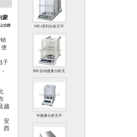
内蒙
HR-i系列分析天平
矿山过磅
的销
，便
电子
BM 自动微量分析天
秤，
平
比
布
及越
半微量分析天平
AUW-D系列
、安
、西