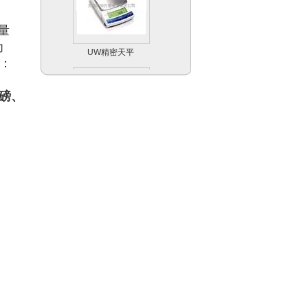
量
UW精密天平
为
：
地磅、
Scout Pro便携式天
平系列
Explorer Pro专业型
天平天平系列