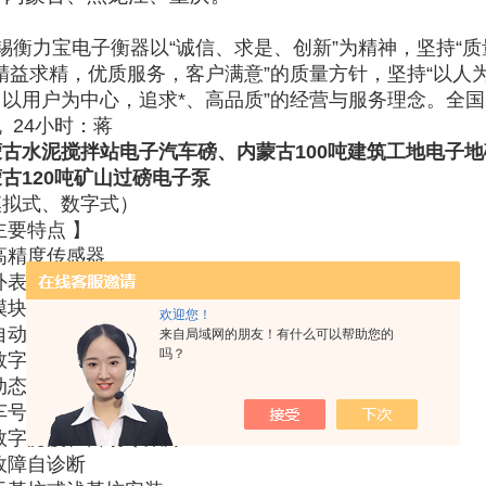
锡衡力宝电子衡器以
“
诚信、求是、创新
”
为精神，坚持
“
质
，精益求精，优质服务，客户满意
”
的质量方针，坚持
“
以人
，以用户为中心，追求*、高品质
”
的经营与服务理念。全国
机
24
小时：蒋
蒙古
水泥搅拌站电子汽车磅
、内蒙古100吨建筑工地电子
古120吨矿山过磅电子泵
模拟式、数字式）
主要特点 】
高精度传感器
 外表美观气派、过载能力特强
模块化秤台、多单元组合
欢迎您！
自动复位传力机构
来自局域网的朋友！有什么可以帮助您的
吗？
 数字显示毛重、净重、皮重
 动态、欠载和超载等状态显示
 车号、皮重存贮、分项、总项累计
数字滤波、自动零跟踪
故障自诊断