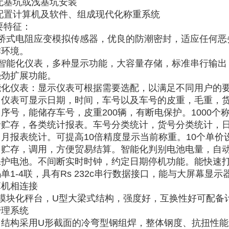
无基坑或浅基坑安装
 配置计算机及软件、组成现代化称重系统
要特征：
、桥式电阻应变模拟传感器，优良的防潮密封，适应任何恶
作环境。
、智能化仪表，多种显示功能，大容量存储，标准串行输出
强劲扩展功能。
能化仪表：显示仪表可根据需要选配，以满足不同用户的
。仪表可显示日期，时间，车号以及车号的皮重，毛重，
序号，能储存车号，皮重200辆，有断电保护。1000个
录贮存，各类统计报表。车号分类统计，货号分类统计，
月报表统计。可提高10倍精度显示当前称重。10个单价
，贮存，调用，方便贸易结算。智能化判别电池电量，自
保护电池。不间断实时时钟，约定日期停机功能。能快速
单1-4联，具有Rs 232c串行数据接口，能与大屏幕显示
算机相连接
、模块化秤台，U型大梁式结构，强度好，互换性好可配备
管理系统
台结构采用U形截面的冷弯型钢组焊，整体钢度、抗扭性能