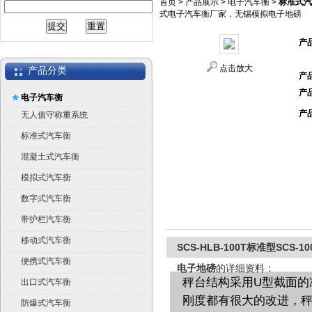
首页
>
产品展示
>
电子汽车衡
>
标准式汽
式电子汽车衡厂家，无锡模拟电子地磅
产
点击放大
产品分类
产
产
电子汽车衡
产
无人值守称重系统
标准式汽车衡
混凝土式汽车衡
模拟式汽车衡
数字式汽车衡
带护栏汽车衡
移动式汽车衡
SCS-HLB-100T标准型SC
便携式汽车衡
电子地磅
的详细资料：
秤台结构采用U型截面的
出口式汽车衡
刚度都有很大的改进，
防爆式汽车衡