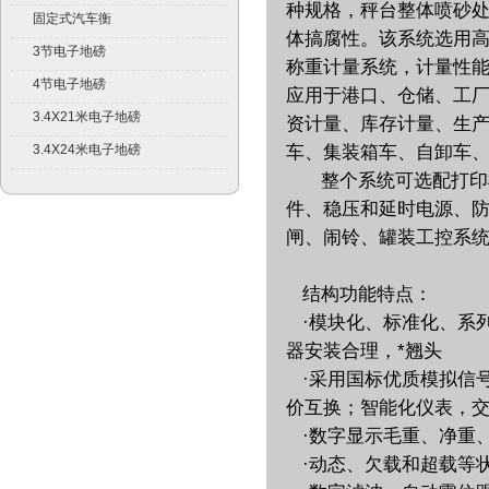
种规格，秤台整体喷砂
固定式汽车衡
体搞腐性。该系统选用
3节电子地磅
称重计量系统，计量性能
4节电子地磅
应用于港口、仓储、工
3.4X21米电子地磅
资计量、库存计量、生
3.4X24米电子地磅
车、集装箱车、自卸车
整个系统可选配打印机
件、稳压和延时电源、防
闸、闹铃、罐装工控系
结构功能特点：
·模块化、标准化、系
器安装合理，*翘头
·采用国标优质模拟信号
价互换；智能化仪表，交直流
·数字显示毛重、净重
·动态、欠载和超载等