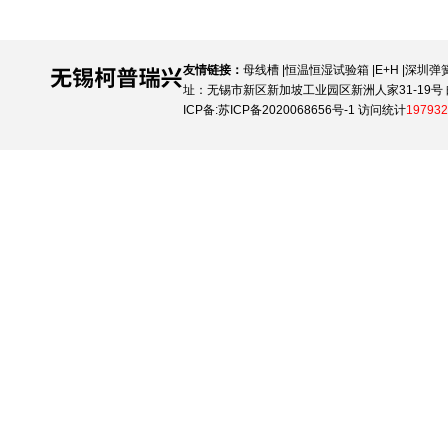
友情链接：
母线槽
|
恒温恒湿试验箱
|
E+H
|
深圳弹
址：无锡市新区新加坡工业园区新洲人家31-19号 邮
ICP备:
苏ICP备2020068656号-1
访问统计
197932