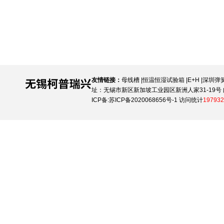
友情链接：
母线槽
|
恒温恒湿试验箱
|
E+H
|
深圳弹
址：无锡市新区新加坡工业园区新洲人家31-19号 邮
ICP备:
苏ICP备2020068656号-1
访问统计
197932