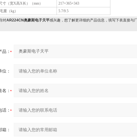
尺寸（宽X高X长）（mm）
217×365×343
/毛重（kg）
5.7/9.5
你对
AR224CN奥豪斯电子天平
感兴趣，想了解更详细的产品信息，填写下表直接与
产品：
单位：
姓名：
电话：
邮箱：