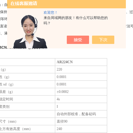
为：自动、半自动和手动状态。
值保持－该功能可捕捉并显示一系列称量中zui大的稳定读数，可应用于原材料检验、
欢迎您！
来自局域网的朋友！有什么可以帮助您的
制等环节。
吗？
度直读－OHAUS密度测定方法是借助于阿基米德原理（浮力法）来实现的，这种方法
体、液体及多孔材料的密度。（此功能需要配合OHAUS的密度组件）
4CNAdventurer 电子天平：
AR224CN
（g）
220
性（g）
0.0001
 sd（g）
0.0001
误差（g）
±0.0002
稳定时间
4s
度类别
I
自动外部校准，配备砝码
尺寸（mm）
直径90
上方有效高度（mm）
240