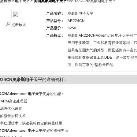
品展示
>
电子天平
>
美国奥豪斯电子天平
>>AR224CN>奥豪斯电子天平
产品名称：
奥豪斯电子天平
产品型号：
AR224CN
点击放大
产品报价：
9250
产品特点：
奥豪斯AR224CNAdventurer 电子天平可
应用于实验室、工业和教育行业等领域，
但具备坚固大气的外型，而且还拥有丰富
用模式和数据采集工具DDE，是一款功能
面、性能可靠的*型称量产品。
224CN奥豪斯电子天平
的详细资料：
4CNAdventurer 电子天平
优异的性能：
0M ARM高速处理器
境滤波优化设置
色的微量加样技术
数字处理技术，快速获得稳定的称量结果
4CNAdventurer 电子天平
友好的操作界面：