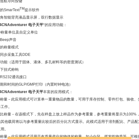
右巡航导向按键
TM
的SmarText
提示软件
视角智能背亮液晶显示屏，双行数据显示
4CNAdventurer 电子天平
*的应用功能：
8种称量单位及自定义单位
键Beep声音
富的称量模式
据同步采集工具DDE
密度功能（适用于固体、液体、多孔材料等的密度测试）
置下挂式称钩
配RS232通讯接口
日期和时间的GLP/GMP打印（内置时钟电池）
4CNAdventurer 电子天平
丰富的应用模式：
计件称量－此应用模式可计算单一重量物品的数量，可用于库存控制、零件打包、验收、
等工作。
分比称量－在该模式下，先在秤盘上放上样品作为参考重量，参考重量将显示为100%
的其他载荷将以与参考重量比较后的百分比方式显示。此模式适用于溶剂配比、产品配
应用。
动态称量－此应用模式适用于有质量变化的物体的称量，如小白鼠、挥发性物质等。可根