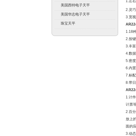
1.左
美国西特电子天平
2.灵巧
美国华志电子天平
3.宽
珠宝天平
AR22
1.1
2.按
3.丰
4.数
5.
6.内
7.标
8.带
AR22
1.
计票
2.百
放上
面的
3.