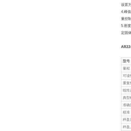
设置
4.峰
量控
5.密
定固
AR22
型号
量程
可读
重复性
线性
典型
准确
校准
秤盘
秤盘