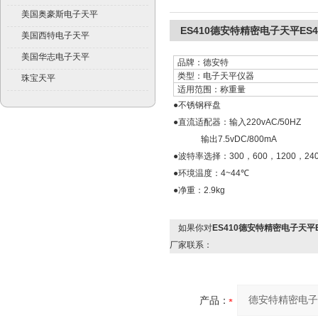
美国奥豪斯电子天平
ES410德安特精密电子天平ES4
美国西特电子天平
美国华志电子天平
品牌：德安特
类型：电子天平仪器
珠宝天平
适用范围：称重量
●
不锈钢秤盘
●
直流适配器：输入
220vAC/50HZ
输出
7.5vDC/800mA
●
波特率选择：
300
，
600
，
1200
，
24
●
环境温度：
4~44
℃
●
净重：
2.9kg
如果你对
ES410德安特精密电子天平E
厂家联系：
产品：