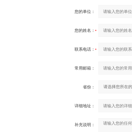
您的单位：
您的姓名：
联系电话：
常用邮箱：
省份：
详细地址：
补充说明：