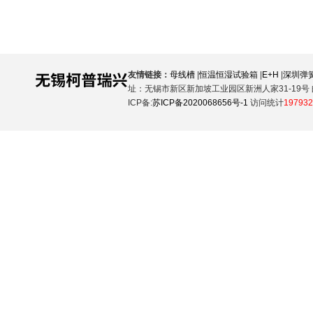
友情链接：
母线槽
|
恒温恒湿试验箱
|
E+H
|
深圳弹
址：无锡市新区新加坡工业园区新洲人家31-19号 邮
ICP备:
苏ICP备2020068656号-1
访问统计
197932