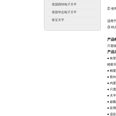
美国西特电子天平
② 使
美国华志电子天平
珠宝天平
适用
③ 特
产品
只需
产品
● 有
精密
● 精
● 双
● 内
● 
● 天
● 超
● 应
● 适