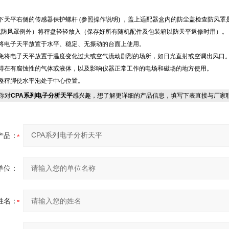
下天平右侧的传感器保护螺杆 (参照操作说明) ，盖上适配器盒内的防尘盖检查防风罩
无防风罩例外）将秤盘轻轻放入（保存好所有随机配件及包装箱以防天平返修时用）。
将电子天平放置于水平、稳定、无振动的台面上使用。
避免将电子天平放置于温度变化过大或空气流动剧烈的场所，如日光直射或空调出风口
不得在有腐蚀性的气体或液体，以及影响仪器正常工作的电场和磁场的地方使用。
调整秤脚使水平泡处于中心位置。
你对
CPA系列电子分析天平
感兴趣，想了解更详细的产品信息，填写下表直接与厂家
产品：
单位：
姓名：