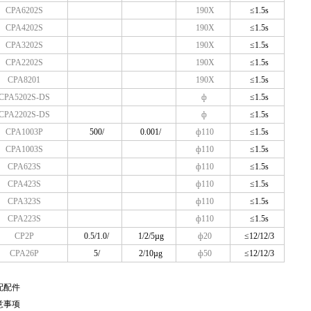
CPA6202S
190X
≤1.5s
CPA4202S
190X
≤1.5s
CPA3202S
190X
≤1.5s
CPA2202S
190X
≤1.5s
CPA8201
190X
≤1.5s
CPA5202S-DS
ф
≤1.5s
CPA2202S-DS
ф
≤1.5s
CPA1003P
500/
0.001/
ф110
≤1.5s
CPA1003S
ф110
≤1.5s
CPA623S
ф110
≤1.5s
CPA423S
ф110
≤1.5s
CPA323S
ф110
≤1.5s
CPA223S
ф110
≤1.5s
CP2P
0.5/1.0/
1/2/5µg
ф20
≤12/12/3
CPA26P
5/
2/10µg
ф50
≤12/12/3
配配件
意事项