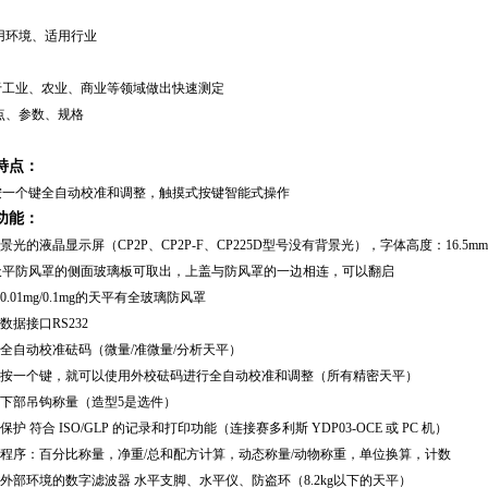
用环境、适用行业
于工业、农业、商业等领域做出快速测定
点、参数、规格
特点：
按一个键全自动校准和调整
，触摸式按键智能式操作
功能：
背景光的液晶显示屏（CP2P、CP2P-F、CP225D型号没有背景光），字体高度：16.5mm0.
天平防风罩的侧面玻璃板可取出，上盖与防风罩的一边相连，可以翻启
度0.01mg/0.1mg的天平有全玻璃防风罩
向数据接口RS232
置全自动校准砝码（微量/准微量/分析天平）
只需按一个键，就可以使用外校砝码进行全自动校准和调整（所有精密天平）
平下部吊钩称量（造型5是选件）
载保护 符合 ISO/GLP 的记录和打印功能（连接赛多利斯 YDP03-OCE 或 PC 机）
用程序：百分比称量，净重/总和配方计算，动态称量/动物称重，单位换算，计数
应外部环境的数字滤波器 水平支脚、水平仪、防盗环（8.2kg以下的天平）