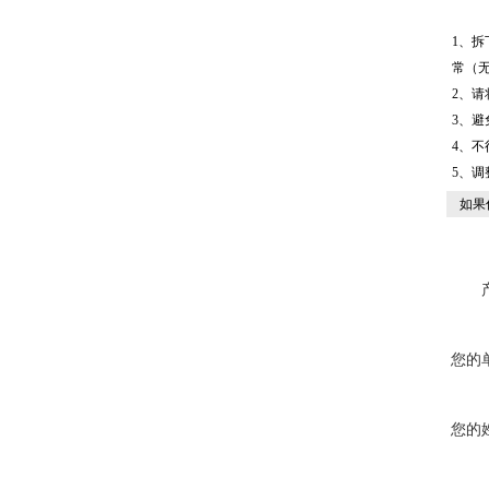
1、拆
常（
2、
请
3、
4、
5、
如果
您的
您的