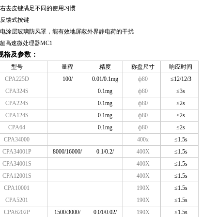
、右去皮键满足不同的使用习惯
感反馈式按键
防静电涂层玻璃防风罩，能有效地屏蔽外界静电荷的干扰
0M超高速微处理器MC1
规格及参数：
型号
量程
精度
称盘尺寸
响应时间
CPA225D
100/
0.01/0.1mg
ф80
≤12/12/3
CPA324S
0.1mg
ф80
≤3s
CPA224S
0.1mg
ф80
≤2s
CPA124S
0.1mg
ф80
≤2s
CPA64
0.1mg
ф80
≤2s
CPA34000
400x
≤1.5s
CPA34001P
8000/16000/
0.1/0.2/
400X
≤1.5s
CPA34001S
400X
≤1.5s
CPA12001S
400X
≤1.5s
CPA10001
190X
≤1.5s
CPA5201
190X
≤1.5s
CPA6202P
1500/3000/
0.01/0.02/
190X
≤1.5s