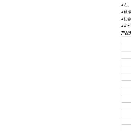
● 左
● 触
● 
● 4
产品