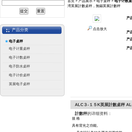
首页
>
产品展示
>
电子桌秤
>
电子计数桌
湾英展計數桌秤，無錫英展計數秤
产
点击放大
产品分类
产
产
电子桌秤
产
电子计重桌秤
电子计数桌秤
电子防水桌秤
电子计价桌秤
英展电子桌秤
ALC３-１５K英展計數桌秤 
計數秤
的详细资料：
規 格
具有背光之功能。