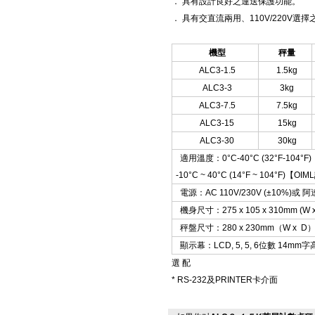
． 具有設計良好之運送保護功能。
． 具有交直流兩用、110V/220V選擇
機型
秤量
ALC3-1.5
1.5kg
ALC3-3
3kg
ALC3-7.5
7.5kg
ALC3-15
15kg
ALC3-30
30kg
適用溫度：0°C-40°C (32°F-104°F)
-10°C ~ 40°C (14°F ~ 104°F)【
電源：AC 110V/230V (±10%)或 阿
機身尺寸：275 x 105 x 310mm (W x 
秤盤尺寸：280 x 230mm（W x D
顯示幕：LCD, 5, 5, 6位數 14mm字
選 配
* RS-232及PRINTER卡介面