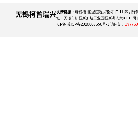
友情链接：
母线槽
|
恒温恒湿试验箱
|
E+H
|
深圳弹
址：无锡市新区新加坡工业园区新洲人家31-19号 邮
ICP备:
苏ICP备2020068656号-1
访问统计
197760