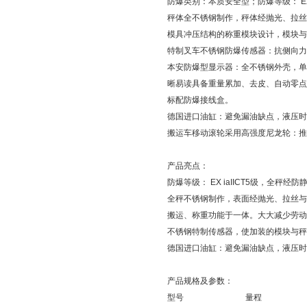
防爆类别：本质安全型；防爆等级： EX i
秤体全不锈钢制作，秤体经抛光、拉丝
模具冲压结构的称重模块设计，模块与
特制叉车不锈钢防爆传感器：抗侧向力
本安防爆型显示器：全不锈钢外壳，单
晰易读具备重量累加、去皮、自动零点
标配防爆接线盒。
德国进口油缸：避免漏油缺点，液压时
搬运车移动滚轮采用高强度尼龙轮：推
产品亮点：
防爆等级： EX iaIICT5级，全秤经
全秤不锈钢制作，表面经抛光、拉丝与
搬运、称重功能于一体。大大减少劳动
不锈钢特制传感器，使加装的模块与秤
德国进口油缸：避免漏油缺点，液压时
产品规格及参数：
型号 量程