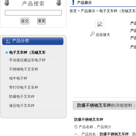
产品展示
首页
>
产品展示
>
电子叉车秤（无锡叉车
产
产
点击放大
产
产品分类
产
电子叉车秤（无锡叉车
秤）
手动液压搬运车电子秤
不锈钢电子叉车秤
地牛电子秤
带打印电子叉车秤
防爆电子叉车秤
防爆不锈钢叉车秤
的详细资料
液压电子叉车秤
防爆不锈钢叉车秤
① 产品名称，产品简介
一、产品别名：
防爆不锈钢叉车秤
、防