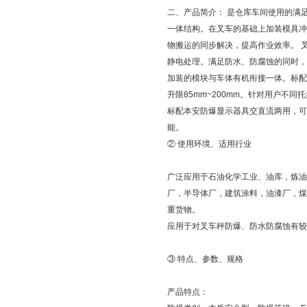
二、产品简介：
是仓库车间使用的满
一体结构。在叉车的基础上加装模具冲
物搬运的同步解决，提高作业效率。 
静电处理。满足防水、防腐蚀的同时，
加装的模块与车体有机衔接一体。标配本安
升限85mm~200mm。针对用户不同
标配本安防爆显示器具交直流两用，可
能。
② 使用环境、适用行业
广泛应用于石油化学工业、油库，炼油
厂，半导体厂，建筑涂料，油漆厂，煤
重货物。
应用于对叉车秤防爆、防水防腐蚀有较
③ 特点、参数、规格
产品特点：