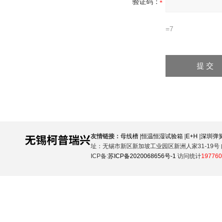
验证码：
=7
友情链接：
母线槽
|
恒温恒湿试验箱
|
E+H
|
深圳弹
址：无锡市新区新加坡工业园区新洲人家31-19号 邮
ICP备:
苏ICP备2020068656号-1
访问统计
197760