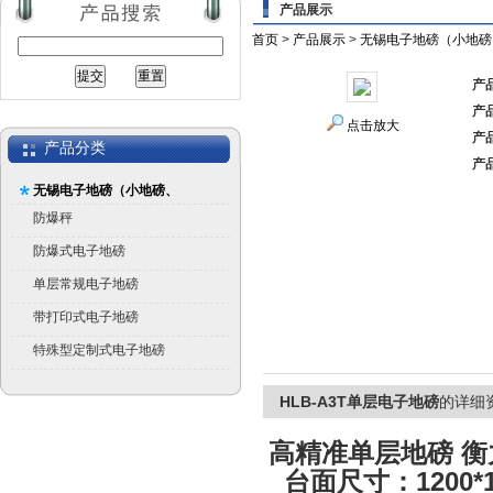
产品展示
首页
>
产品展示
>
无锡电子地磅（小地磅
产
产
点击放大
产
产品分类
产
无锡电子地磅（小地磅、
平台秤）
防爆秤
防爆式电子地磅
单层常规电子地磅
带打印式电子地磅
特殊型定制式电子地磅
HLB-A3T单层电子地磅
的详细
高精准单层地磅 
台面尺寸：1200*