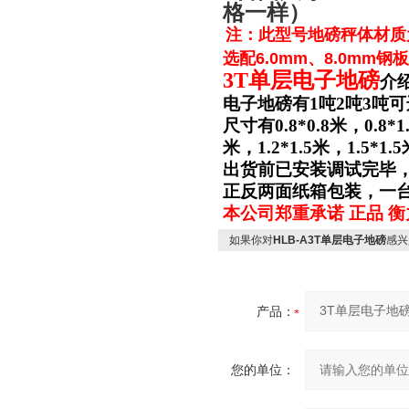
格一样）
注：此型号地磅秤体材质为
选配6.0mm、8.0mm钢
3T单层电子地磅
介
电子地磅有1吨2吨3吨可
尺寸有0.8*0.8米，0.8*1.
米，1.2*1.5米，1.5*1.
出货前已安装调试完毕
正反两面纸箱包装，一
本公司郑重承诺 正品 衡
如果你对
HLB-A3T单层电子地磅
感兴
产品：
您的单位：