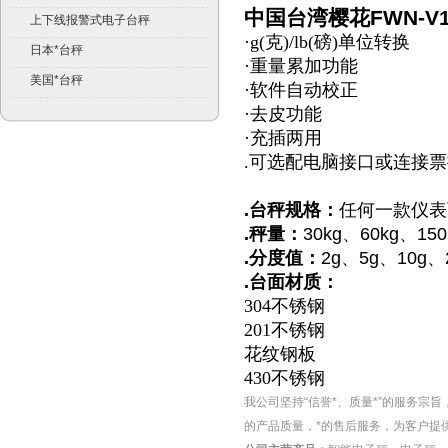
中国台湾樱花FWN-V1
上下线报警式电子台秤
·g(
克
)/lb(
磅
)
单位转换
日本*台秤
·
重量累加功能
美国*台秤
·
软件自动校正
·
去皮功能
·
充插两用
.
可选配电脑接口或连接票
.
台秤规格：
任何一款仪表
.
秤量：
30kg
、
60kg
、
150
.
分度值：
2g
、
5g
、
10g
、
.
台面材质：
304
不锈钢
201
不锈钢
花纹钢板
430
不锈钢
我公司坚持“信誉*、质量*”的服务宗
的产品质量，*的售后服务，为客户提