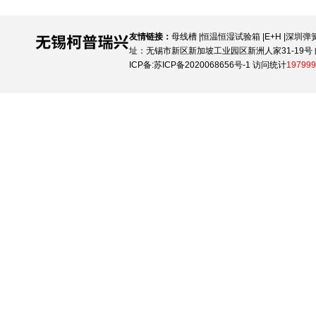
友情链接：
母线槽
|
恒温恒湿试验箱
|
E+H
|
深圳弹
址：无锡市新区新加坡工业园区新洲人家31-19号 邮
ICP备:
苏ICP备2020068656号-1
访问统计
197999