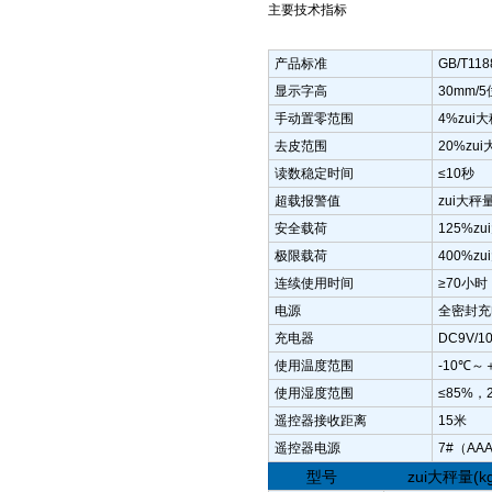
主要技术指标
产品标准
GB/T1
显示字高
30mm
手动置零范围
4%zui
去皮范围
20%zu
读数稳定时间
≤10秒
超载报警值
zui大秤
安全载荷
125%z
极限载荷
400%z
连续使用时间
≥70小
电源
全密封充
充电器
DC9V/1
使用温度范围
-10℃～＋
使用湿度范围
≤85%，
遥控器接收距离
15米
遥控器电源
7#（AA
型号
zui大秤量(k