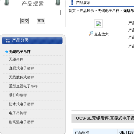
产品展示
首页
>
产品展示
>
无锡电子吊秤
>
无锡吊
产
产
点击放大
产
产品分类
产
无锡电子吊秤
无锡吊秤
直视式电子吊秤
无线数传式吊秤
重型直视电子吊秤
带打印吊秤
防水式电子吊秤
电子吊钩秤
OCS-SL无锡吊秤,直显式电子
耐高温电子吊秤
产品标准
GB/T1