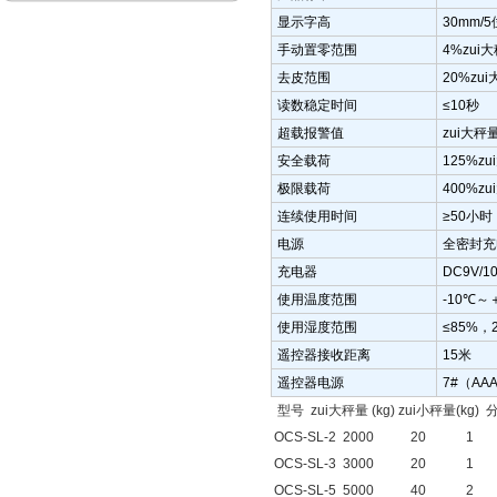
显示字高
30mm
手动置零范围
4%zui
去皮范围
20%zu
读数稳定时间
≤10秒
超载报警值
zui大秤
安全载荷
125%z
极限载荷
400%z
连续使用时间
≥50小
电源
全密封充电
充电器
DC9V/1
使用温度范围
-10℃～＋
使用湿度范围
≤85%，
遥控器接收距离
15米
遥控器电源
7#（AA
型号 zui大秤量 (kg) zui小秤量(kg) 
OCS-SL-2 2000 20 1 
OCS-SL-3 3000 20 1
OCS-SL-5 5000 40 2 