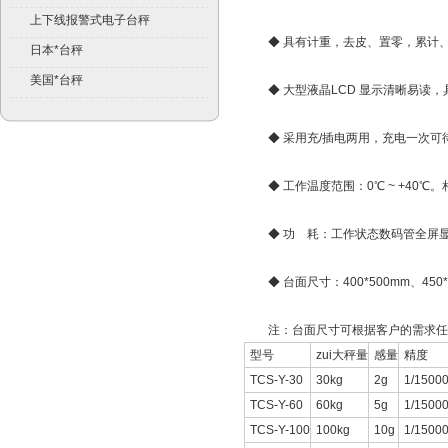
上下线报警式电子台秤
◆ 具有计重，去皮、置零，累计、
日本*台秤
美国*台秤
◆ 大型液晶LCD 显示清晰易读，具
◆ 采用充/插电两用，充电一次可待
◆ 工作温度范围：0℃ ~ +40℃。相对
◆ 功 耗：工作状态数码管全屏显示(
◆ 台面尺寸：400*500mm、450*6
注：台面尺寸可根据客户的需求任
型号
zui大秤量
感量
精度
TCS-Y-30
30kg
2g
1/1500
TCS-Y-60
60kg
5g
1/1500
TCS-Y-100
100kg
10g
1/1500