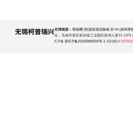
友情链接：
母线槽
|
恒温恒湿试验箱
|
E+H
|
深圳弹
址：无锡市新区新加坡工业园区新洲人家31-19号 邮
ICP备:
苏ICP备2020068656号-1
访问统计
197932