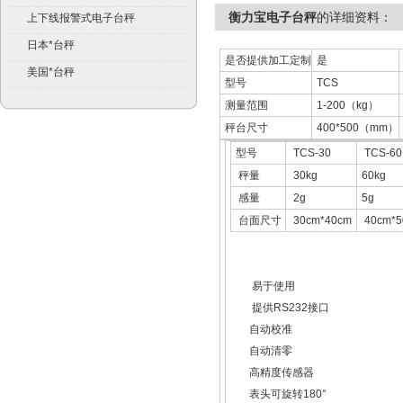
衡力宝电子台秤
的详细资料：
上下线报警式电子台秤
日本*台秤
是否提供加工定制
是
美国*台秤
型号
TCS
测量范围
1-200（kg）
秤台尺寸
400*500（mm）
型号
TCS-30
TCS-60
秤量
30kg
60kg
感量
2g
5g
台面尺寸
30cm*40cm
40cm*5
易于使用
提供RS232接口
自动校准
自动清零
高精度传感器
表头可旋转180°