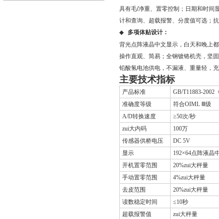
具有毛
/
净重、置零控制；日期和时间
计和查询、超载报警、分度值可选；抗
◆
多项体贴设计
：
背光点阵液晶中文显示，白天和晚上都
操作直观、简易；全钢镀铬机壳，坚固
铅酸氢电池供电，不漏液、重量轻，充
主要技术指标
产品标准
GB/T11883-2002
准确度等级
符合OIML Ⅲ级
A/D
转换速度
≥50次/秒
zui大内码
100
万
传感器供桥电压
DC 5V
显示
192
×64点阵液
开机置零范围
20%
zui大秤量
手动置零范围
4%
zui大秤量
去皮范围
20%
zui大秤量
读数稳定时间
≤10
秒
超载报警值
zui大秤量