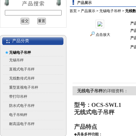
产品展示
首页
>
产品展示
>
无锡电子吊秤
>
无线数
产
产
点击放大
产
产品分类
产
无锡电子吊秤
无锡吊秤
直视式电子吊秤
无线数传式吊秤
重型直视电子吊秤
无线电子吊秤
的详细资料：
带打印吊秤
型号：OCS-SWL1
防水式电子吊秤
无线式电子吊秤
电子吊钩秤
耐高温电子吊秤
产品特点
◆
具备多种功能：