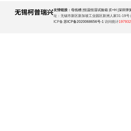
友情链接：
母线槽
|
恒温恒湿试验箱
|
E+H
|
深圳弹
址：无锡市新区新加坡工业园区新洲人家31-19号 邮
ICP备:
苏ICP备2020068656号-1
访问统计
197932