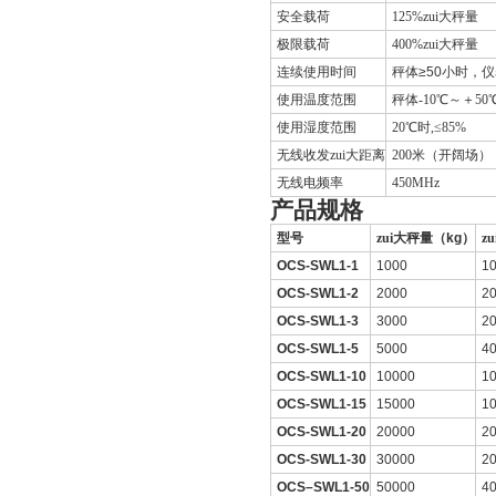
安全载荷
125%
zui大秤量
极限载荷
400%
zui大秤量
连续使用时间
秤体
≥50
小时，仪
使用温度范围
秤体-10℃～＋50
使用湿度范围
20℃
时,≤85%
无线收发zui大距离
200
米
（开阔场）
无线电频率
450MHz
产品规格
型号
zui大秤量（
kg
）
z
OCS-SWL1-1
1000
1
OCS-SWL1-2
2000
2
OCS-SWL1-3
3000
2
OCS-SWL1-5
5000
4
OCS-SWL1-10
10000
1
OCS-SWL1-15
15000
1
OCS-SWL1-20
20000
2
OCS-SWL1-30
30000
2
OCS–SWL1-50
50000
4